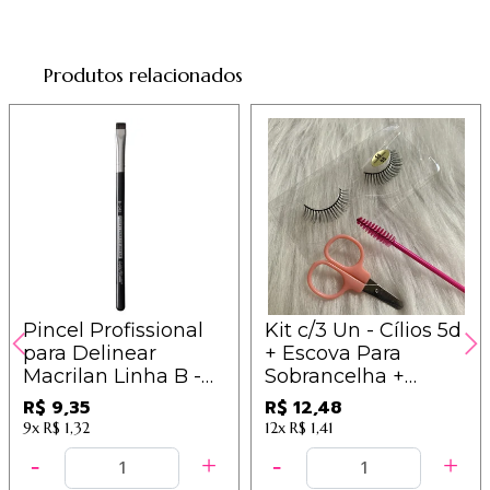
Produtos relacionados
Pincel Profissional
Kit c/3 Un - Cílios 5d
para Delinear
+ Escova Para
Macrilan Linha B -
Sobrancelha +
B142
Tesourinha - Im
R$ 9,35
R$ 12,48
9x
R$ 1,32
12x
R$ 1,41