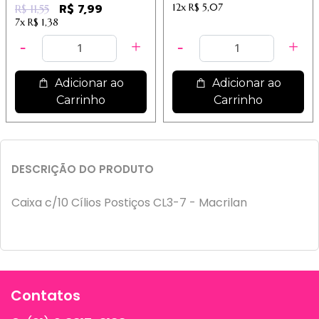
Out - Dermachem
R$ 7,99
12x
R$ 5,07
R$ 11,55
7x
R$ 1,38
Adicionar ao
Adicionar ao
Carrinho
Carrinho
DESCRIÇÃO DO PRODUTO
Caixa c/10 Cílios Postiços CL3-7 - Macrilan
Contatos