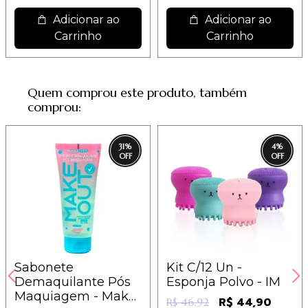
Adicionar ao
Adicionar ao
Carrinho
Carrinho
Quem comprou este produto, também
comprou:
31
%
4
%
Sabonete
Kit C/12 Un -
Demaquilante Pós
Esponja Polvo - IM
Maquiagem - Make
R$ 44,90
R$ 46,92