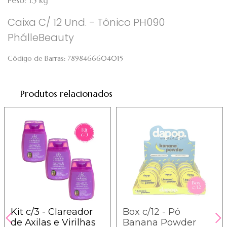
Peso: 1.5 kg
Caixa C/ 12 Und. - Tônico PH090
PhálleBeauty
Código de Barras:
7898466604015
Produtos relacionados
Kit c/3 - Clareador
Box c/12 - Pó
de Axilas e Virilhas
Banana Powder