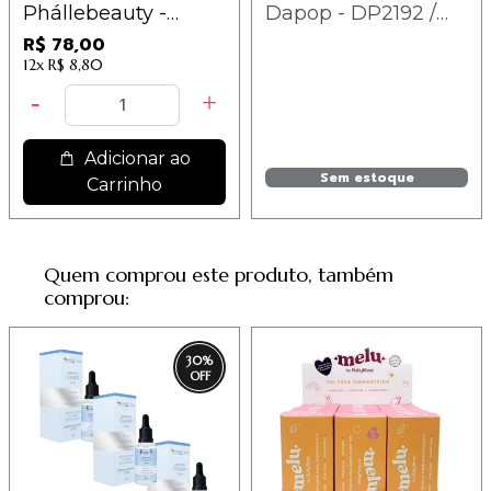
Phállebeauty -
Dapop - DP2192 /
PH0809
6,52
R$ 78,00
12x
R$ 8,80
Adicionar ao
Sem estoque
Carrinho
Quem comprou este produto, também
comprou:
30
%