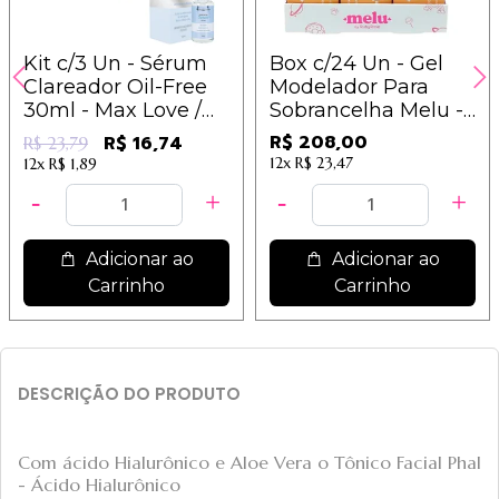
Kit c/3 Un - Sérum
Box c/24 Un - Gel
Clareador Oil-Free
Modelador Para
30ml - Max Love /
Sobrancelha Melu -
7,93
Ruby Rose - HBF518
R$ 208,00
R$ 16,74
R$ 23,79
12x
R$ 23,47
12x
R$ 1,89
Adicionar ao
Adicionar ao
Carrinho
Carrinho
DESCRIÇÃO DO PRODUTO
Com ácido Hialurônico e Aloe Vera o Tônico Facial Phalle
- Ácido Hialurônico