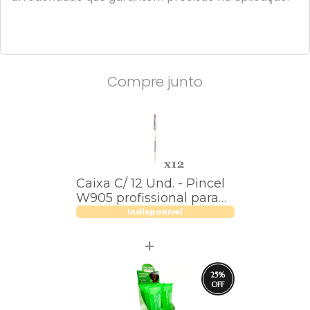
Compre junto
Caixa C/ 12 Und. - Pincel
W905 profissional para
esfumar Macrilan – Linha
Indisponível
W
25
%