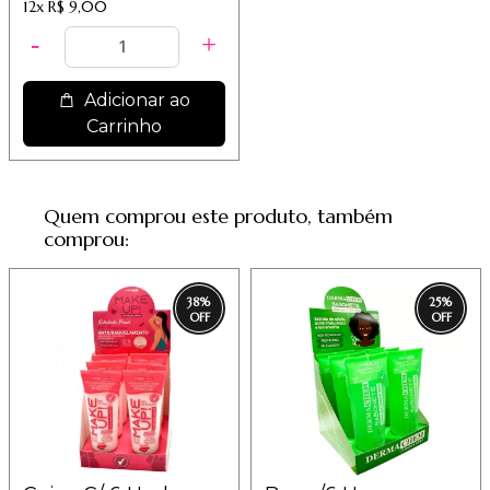
12x
R$ 9,00
Adicionar ao
Carrinho
Quem comprou este produto, também
comprou:
38
%
25
%