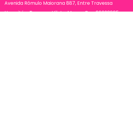
Avenida Rômulo Maiorana 887, Entre Travessa
Humaitá e Travessa Vileta, Marco, Cep 66093005,
Belém-Pa
Páginas
Jessi Make Distribuidora | Fornecedor
de Maquiagens no Atacado,
Maquiagem no Atacado, Atacadão da
Maquiagem, Atacado de Maquiagem.