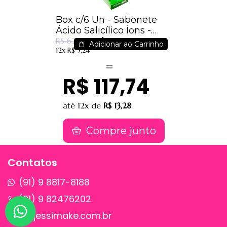
Box c/6 Un - Sabonete
Ácido Salicílico Íons -
R$ 46,46
Dermachem
R$ 62,01
Adicionar ao Carrinho
12x
R$ 5,24
R$ 117,74
até
12x
de
R$ 13,28
Compre junto
Contatos
(91) 9 8817-8188
(91) 9 82476202
sac@jessimake.com.br