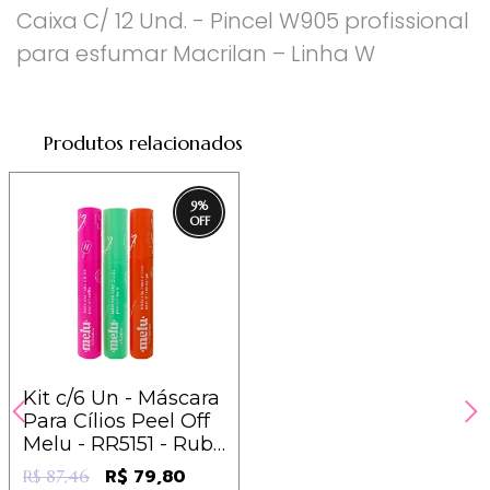
Caixa C/ 12 Und. - Pincel W905 profissional
para esfumar Macrilan – Linha W
Produtos relacionados
9
%
Kit c/6 Un - Máscara
Para Cílios Peel Off
Melu - RR5151 - Ruby
Rose - 13,30
R$ 79,80
R$ 87,46