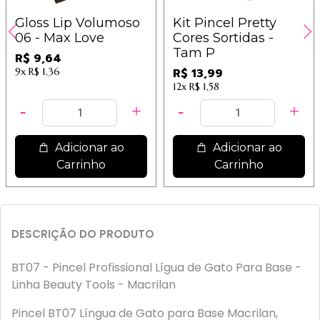
Gloss Lip Volumoso
Kit Pincel Pretty
06 - Max Love
Cores Sortidas -
Tam P
R$ 9,64
9x
R$ 1,36
R$ 13,99
12x
R$ 1,58
Adicionar ao
Adicionar ao
Carrinho
Carrinho
DESCRIÇÃO DO PRODUTO
BT07 - Pincel Profissional Lígua de Gato Para Base -
Linha Beauty Tools - Macrilan
Pincel BT07 Língua de Gato para Base Macrilan,