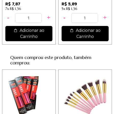
Macrilan
W902
R$ 7,87
R$ 5,89
7x
R$ 1,36
5x
R$ 1,36
Adicionar ao
Adicionar ao
Carrinho
Carrinho
Quem comprou este produto, também
comprou: