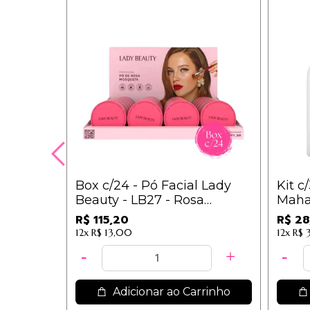
Box c/24 - Pó Facial Lady
Kit c
Beauty - LB27 - Rosa
Maha
Mosqueta / 4,80
R$ 115,20
R$ 28
12x
R$ 13,00
12x
R$ 3
Adicionar ao Carrinho