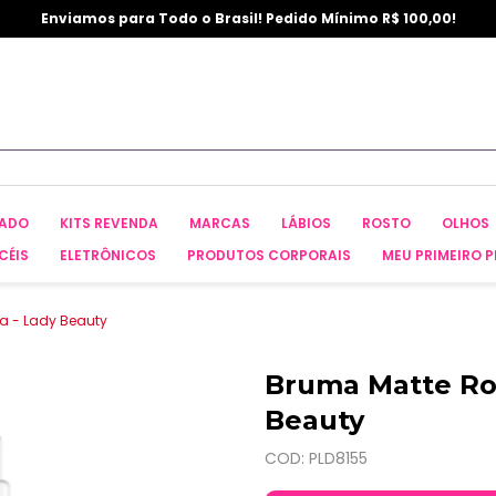
Enviamos para Todo o Brasil! Pedido Mínimo R$ 100,00!
CADO
KITS REVENDA
MARCAS
LÁBIOS
ROSTO
OLHOS
CÉIS
ELETRÔNICOS
PRODUTOS CORPORAIS
MEU PRIMEIRO P
a - Lady Beauty
Bruma Matte Ro
Beauty
COD: PLD8155