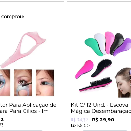
 comprou:
tor Para Aplicação de
Kit C/ 12 Und. - Escova
ra Para Cílios - Im
Mágica Desembaraçad
Para Cabelos Cores Sor
32
R$ 29,90
R$ 34,32
- IM
23
12x
R$ 3,37