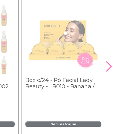
Box c/24 - Pó Facial Lady
Água Mi
H0024
Beauty - LB010 - Banana /
Vitamin
4,80
Sem estoque