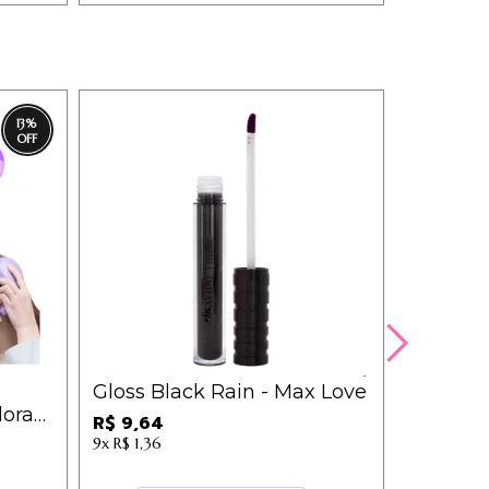
13
%
Gloss Black Rain - Max Love
Batom M
ora
LN0225
R$ 9,64
tidas
9x
R$ 1,36
R$ 8,94
8x
R$ 1,38