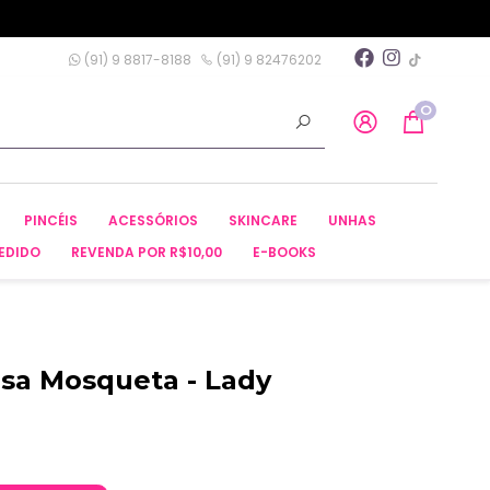
(91) 9 8817-8188
(91) 9 82476202
0
PINCÉIS
ACESSÓRIOS
SKINCARE
UNHAS
EDIDO
REVENDA POR R$10,00
E-BOOKS
sa Mosqueta - Lady