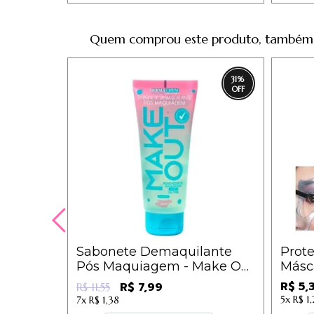
Quem comprou este produto, também
31
%
Sabonete Demaquilante
Prote
Pós Maquiagem - Make Out
Másca
- Dermachem
R$ 5,
R$ 7,99
R$ 11,55
5x
R$ 1,
7x
R$ 1,38