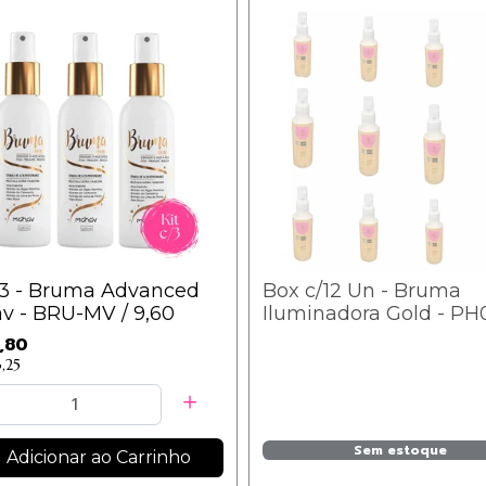
/3 - Bruma Advanced
Box c/12 Un - Bruma
v - BRU-MV / 9,60
Iluminadora Gold - P
- PhálleBeauty
,80
,25
Sem estoque
Adicionar ao Carrinho