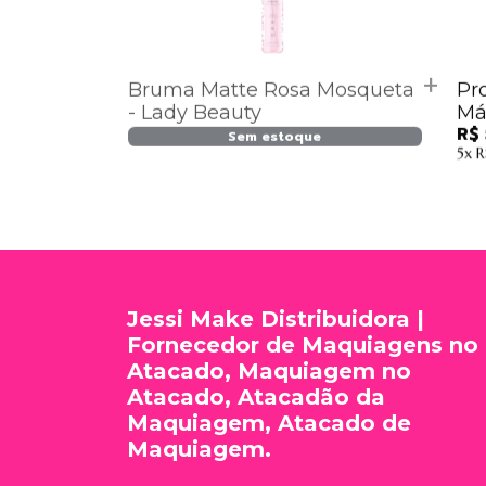
Bruma Matte Rosa Mosqueta
Pr
- Lady Beauty
Más
R$ 
Sem estoque
5x
R
Jessi Make Distribuidora |
Fornecedor de Maquiagens no
Atacado, Maquiagem no
Atacado, Atacadão da
Maquiagem, Atacado de
Maquiagem.