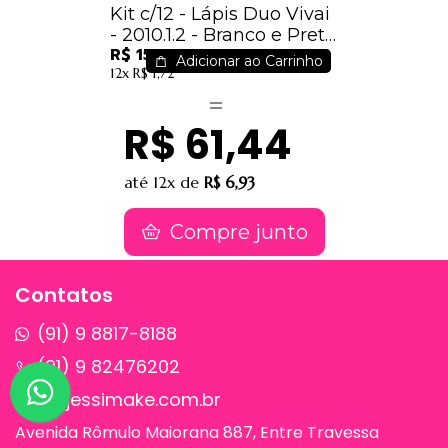
Kit c/12 - Lápis Duo Vivai
- 2010.1.2 - Branco e Preto
R$ 15,24
/ 1,27
Adicionar ao Carrinho
12x
R$ 1,72
R$ 61,44
até
12x
de
R$ 6,93
Compre junto
Contatos
(91) 9 8817-8188
(91) 9 82476202
sac@jessimake.com.br
Avenida Rômulo Maiorana 887, Entre Travessa