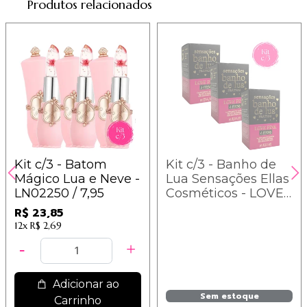
Produtos relacionados
Kit c/3 - Batom
Kit c/3 - Banho de
Mágico Lua e Neve -
Lua Sensações Ellas
LN02250 / 7,95
Cosméticos - LOVE
PINK
R$ 23,85
12x
R$ 2,69
Adicionar ao
Sem estoque
Carrinho