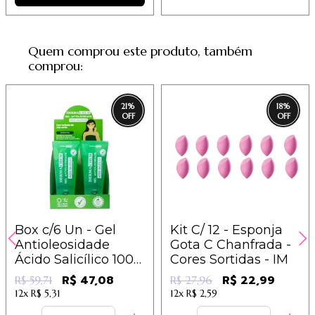
Quem comprou este produto, também
comprou:
21
%
18
%
Box c/6 Un - Gel
Kit C/ 12 - Esponja
Antioleosidade
Gota C Chanfrada -
Ácido Salicílico 100g
Cores Sortidas - IM
- Dermachem
R$ 47,08
R$ 22,99
R$ 59,71
R$ 27,96
12x
R$ 5,31
12x
R$ 2,59