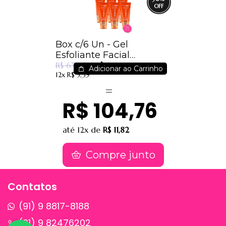
Box c/6 Un - Gel
Esfoliante Facial
R$ 47,81
Vitamina C -
R$ 67,86
Adicionar ao Carrinho
12x
R$ 5,39
Dermachem
R$ 104,76
até
12x
de
R$ 11,82
Compre junto
Contatos
(91) 9 8817-8188
(91) 9 82476202