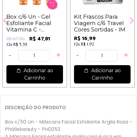
Box c/6 Un - Gel
Kit Frascos Para
Esfoliante Facial
Viagem c/6 Travel
Vitamina C -
Cores Sortidas - IM
Dermachem
R$ 16,99
R$ 47,81
R$ 67,86
12x
R$ 1,92
12x
R$ 5,39
Adicionar ao
Adicionar ao
Carrinho
Carrinho
DESCRIÇÃO DO PRODUTO
Box c/50 Un - Máscara Facial Esfoliante Argila Rosa -
Phállebeauty - PH0053
A Máscara Facial esfoliante argila rosa é rica em