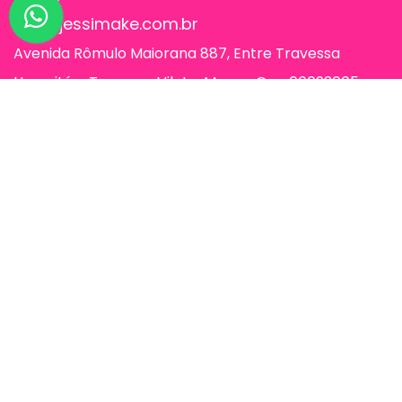
sac@jessimake.com.br
Avenida Rômulo Maiorana 887, Entre Travessa
Humaitá e Travessa Vileta, Marco, Cep 66093005,
Belém-Pa
Páginas
Jessi Make Distribuidora | Fornecedor
de Maquiagens no Atacado,
Maquiagem no Atacado, Atacadão da
Maquiagem, Atacado de Maquiagem.