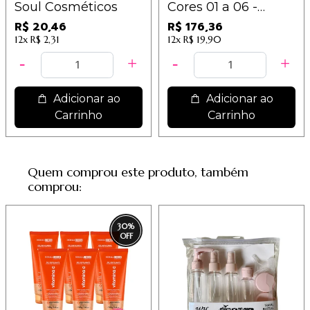
Soul Cosméticos
Cores 01 a 06 -
3416.1.1
R$ 20,46
R$ 176,36
12x
R$ 2,31
12x
R$ 19,90
Adicionar ao
Adicionar ao
Carrinho
Carrinho
Quem comprou este produto, também
comprou:
30
%