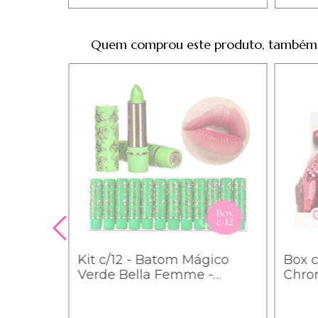
Quem comprou este produto, também
h
Kit c/12 - Batom Mágico
Box 
ia
Verde Bella Femme -
Chrom
3
BF10015 / 1,94
Vivai