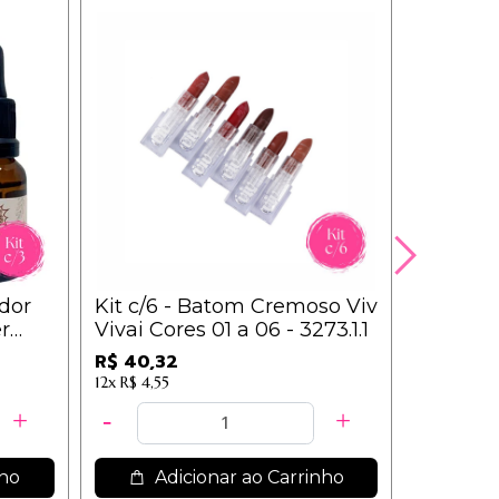
idor
Kit c/6 - Batom Cremoso Viv
Batom O
r
Vivai Cores 01 a 06 - 3273.1.1
Vivai - 3
9,56
R$ 40,32
12x
R$ 4,55
nho
Adicionar ao Carrinho