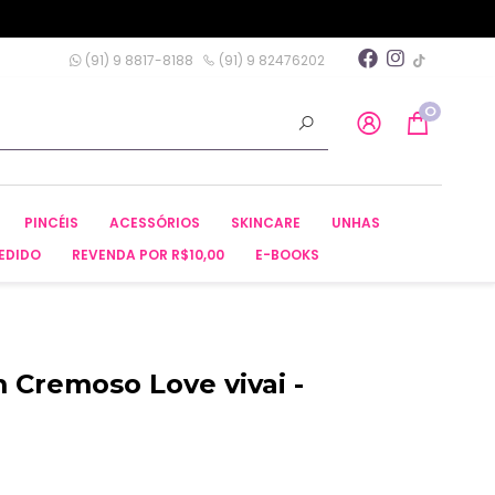
(91) 9 8817-8188
(91) 9 82476202
0
PINCÉIS
ACESSÓRIOS
SKINCARE
UNHAS
EDIDO
REVENDA POR R$10,00
E-BOOKS
m Cremoso Love vivai -