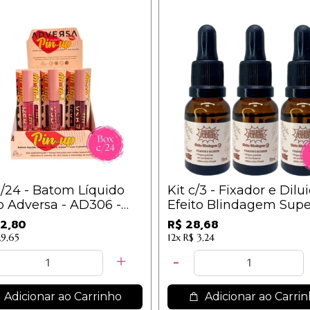
/24 - Batom Líquido
Kit c/3 - Fixador e Dilu
 Adversa - AD306 -
Efeito Blindagem Supe
 B / 10,95
Poderes - FDEBSP01 / 
2,80
R$ 28,68
29,65
12x
R$ 3,24
Adicionar ao Carrinho
Adicionar ao Carri