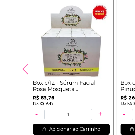
Box c/12 - Sérum Facial
Box c
Rosa Mosqueta
Pinup
Phállebeauty PH0559 / 6,98
Grupo
R$ 83,76
R$ 26
12x
R$ 9,45
12x
R$ 
Adicionar ao Carrinho