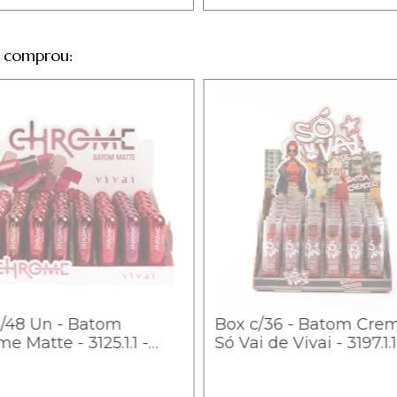
 comprou:
c/48 Un - Batom
Box c/36 - Batom Cre
e Matte - 3125.1.1 -
Só Vai de Vivai - 3197.1.1
 / 6,24
Grupo A / 3,30