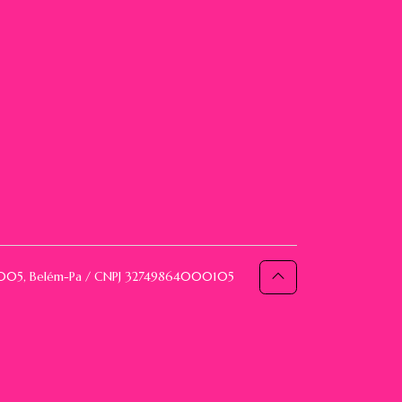
093005, Belém-Pa / CNPJ 32749864000105