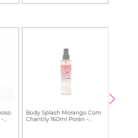
moso
Body Splash Morango Com
 -
Chantily 160ml Porán -
PR261