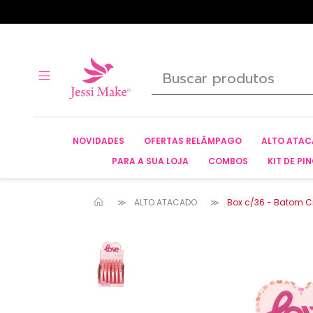
NOVIDADES
OFERTAS RELÂMPAGO
ALTO ATA
PARA A SUA LOJA
COMBOS
KIT DE PIN
ALTO ATACADO
Box c/36 - Batom Cre