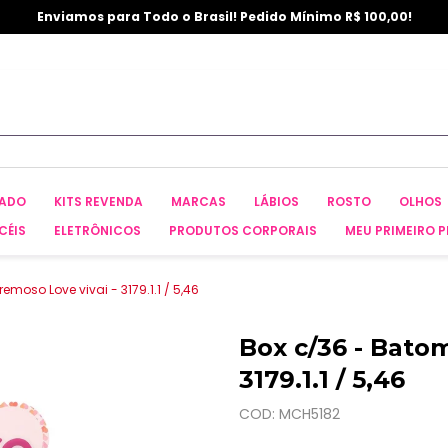
Enviamos para Todo o Brasil! Pedido Mínimo R$ 100,00!
CADO
KITS REVENDA
MARCAS
LÁBIOS
ROSTO
OLHOS
CÉIS
ELETRÔNICOS
PRODUTOS CORPORAIS
MEU PRIMEIRO P
moso Love vivai - 3179.1.1 / 5,46
Box c/36 - Bato
3179.1.1 / 5,46
COD: MCH5182