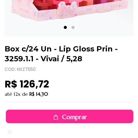
Box c/24 Un - Lip Gloss Prin -
3259.1.1 - Vivai / 5,28
COD: NXZ7650
R$ 126,72
até
12x
de
R$ 14,30
Comprar
Adicionar aos favoritos