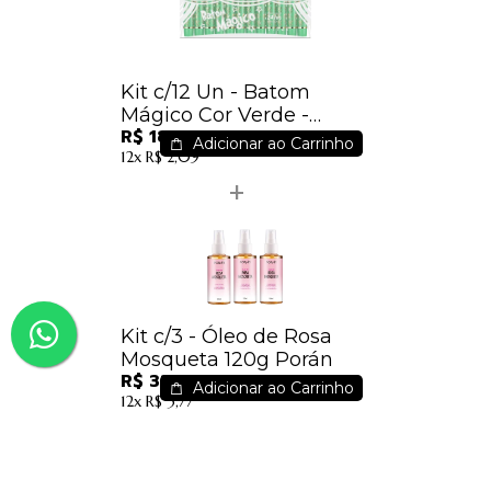
Kit c/12 Un - Batom
Mágico Cor Verde -
R$ 18,48
3084.1.1 - Vivai / 1,65
Adicionar ao Carrinho
12x
R$ 2,09
Kit c/3 - Óleo de Rosa
Mosqueta 120g Porán
R$ 33,39
Adicionar ao Carrinho
12x
R$ 3,77
R$ 223,49