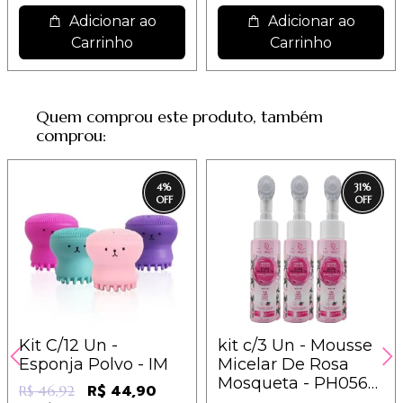
Adicionar ao
Adicionar ao
Carrinho
Carrinho
Quem comprou este produto, também
comprou:
4
%
31
%
Kit C/12 Un -
kit c/3 Un - Mousse
Esponja Polvo - IM
Micelar De Rosa
Mosqueta - PH0565
R$ 44,90
R$ 46,92
- Phállebeauty