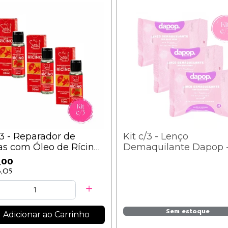
/3 - Reparador de
Kit c/3 - Lenço
as com Óleo de Rícino
Demaquilante Dapop 
 Soul Cosméticos
DP2224 - Aloe Vera / 5
,00
3,05
Sem estoque
Adicionar ao Carrinho