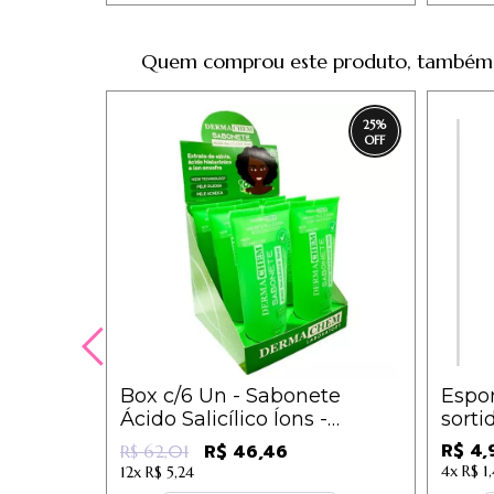
Quem comprou este produto, também
25
%
Box c/6 Un - Sabonete
Espon
Ácido Salicílico Íons -
sorti
Dermachem
R$ 4,
R$ 46,46
R$ 62,01
4x
R$ 1,
12x
R$ 5,24