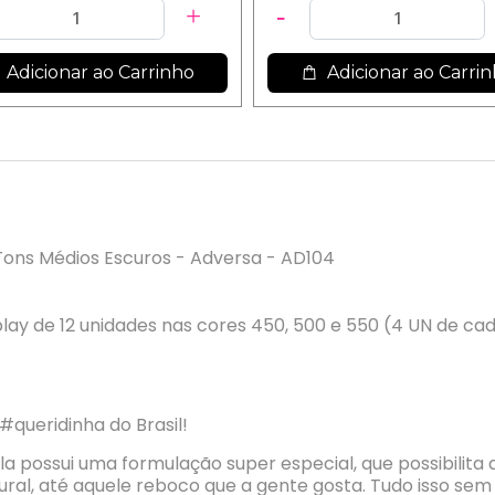
Adicionar ao Carrinho
Adicionar ao Carri
Tons Médios Escuros - Adversa - AD104
y de 12 unidades nas cores 450, 500 e 550 (4 UN de cad
#queridinha do Brasil!
a possui uma formulação super especial, que possibilita
tural, até aquele reboco que a gente gosta. Tudo isso se