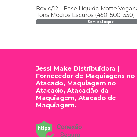
Box c/12 - Base Líquida Matte Vega
Tons Médios Escuros (450, 500, 550) 
14,02
Sem estoque
Jessi Make Distribuidora |
Fornecedor de Maquiagens no
Atacado, Maquiagem no
Atacado, Atacadão da
Maquiagem, Atacado de
Maquiagem.