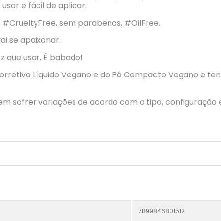
sar e fácil de aplicar.
, #CrueltyFree, sem parabenos, #OilFree.
vai se apaixonar.
ez que usar. É babado!
o Corretivo Líquido Vegano e do Pó Compacto Vegano e t
em sofrer variações de acordo com o tipo, configuração 
7899846801512