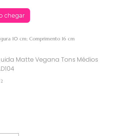
o chegar
Largura 10 cm; Comprimento 16 cm
íquida Matte Vegana Tons Médios
AD104
12