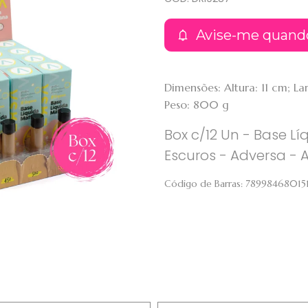
Avise-me quand
Dimensões: Altura: 11 cm; 
Peso: 800 g
Box c/12 Un - Base L
Escuros - Adversa - 
Código de Barras:
78998468015