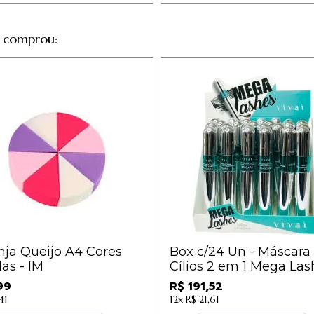
 comprou:
ja Queijo A4 Cores
Box c/24 Un - Máscara
das - IM
Cílios 2 em 1 Mega Las
Vivai - 2176.1.1 / 7,98
99
R$ 191,52
41
12x
R$ 21,61