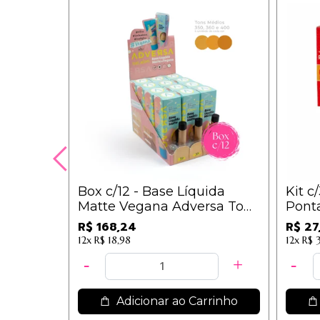
Box c/12 - Base Líquida
Kit c
Matte Vegana Adversa Tons
Pont
Médios B (350, 360, 400) -
30ml
R$ 168,24
R$ 27
AD108B / 14,02
12x
R$ 18,98
12x
R$ 
Adicionar ao Carrinho