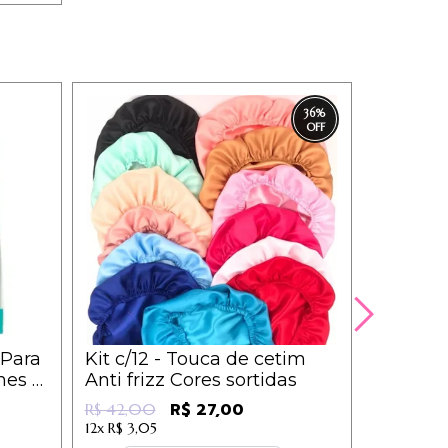
36
%
 Para
Kit c/12 - Touca de cetim
Box c/24
hes -
Anti frizz Cores sortidas
Lollipop 
R$ 126,
R$ 27,00
R$ 42,00
12x
R$ 14,22
12x
R$ 3,05