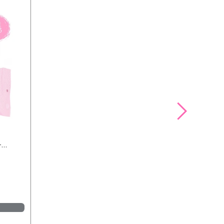
-
,53