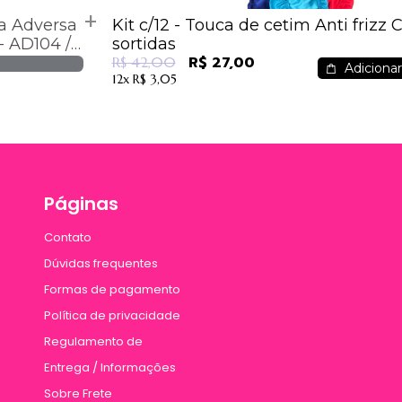
na Adversa
Kit c/12 - Touca de cetim Anti frizz 
- AD104 /
sortidas
R$ 27,00
R$ 42,00
Adicionar
12x
R$ 3,05
Páginas
Contato
Dúvidas frequentes
Formas de pagamento
Política de privacidade
Regulamento de
Entrega / Informações
Sobre Frete