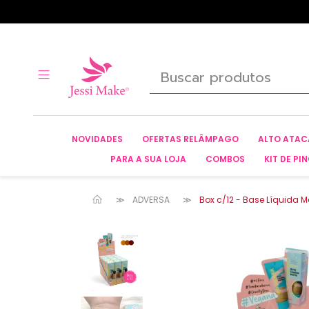
NOVIDADES
OFERTAS RELÂMPAGO
ALTO ATA
PARA A SUA LOJA
COMBOS
KIT DE PIN
ADVERSA
Box c/12 - Base Líquida M