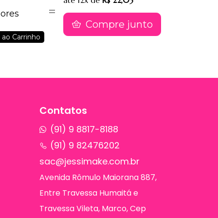
até
12x
de
R$ 22,03
Cores
Compre junto
 ao Carrinho
Contatos
(91) 9 8817-8188
(91) 9 82476202
sac@jessimake.com.br
Avenida Rômulo Maiorana 887,
Entre Travessa Humaitá e
Travessa Vileta, Marco, Cep