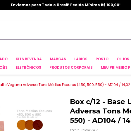
Enviamos para Todo o Brasil! Pedido Mínimo R$ 100,00!
CADO
KITS REVENDA
MARCAS
LÁBIOS
ROSTO
OLHOS
CÉIS
ELETRÔNICOS
PRODUTOS CORPORAIS
MEU PRIMEIRO P
atte Vegana Adversa Tons Médios Escuros (450, 500, 550) - AD104 / 14,02
Box c/12 - Base
Adversa Tons Mé
550) - AD104 / 14
COD: DRI9287