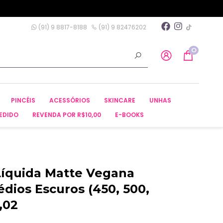
(91) 9 8817-8188
(91) 9 82476202
0
PINCÉIS
ACESSÓRIOS
SKINCARE
UNHAS
EDIDO
REVENDA POR R$10,00
E-BOOKS
 Líquida Matte Vegana
dios Escuros (450, 500,
,02