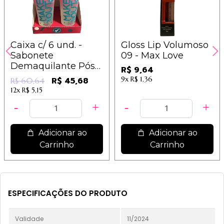
Caixa c/ 6 und. -
Gloss Lip Volumoso
Sabonete
09 - Max Love
Demaquilante Pós
R$ 9,64
Maquiagem - Make
9x
R$ 1,36
R$ 45,68
R$ 60,64
Out - Dermachem
12x
R$ 5,15
Adicionar ao
Adicionar ao
Carrinho
Carrinho
ESPECIFICAÇÕES DO PRODUTO
Validade
11/2024