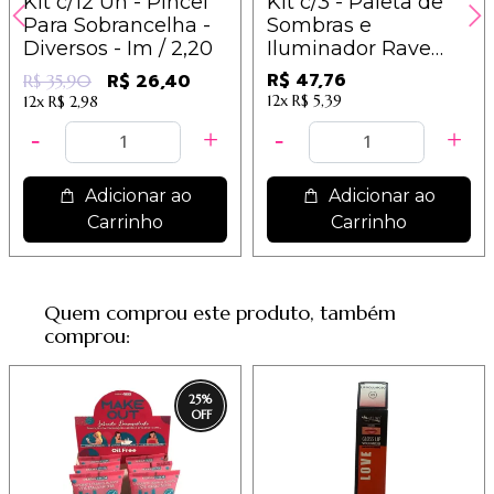
Kit c/12 Un - Pincel
Kit c/3 - Paleta de
Para Sobrancelha -
Sombras e
Diversos - Im / 2,20
Iluminador Rave
Vivai - 4055.1.1 / 15,92
R$ 47,76
R$ 26,40
R$ 35,90
12x
R$ 5,39
12x
R$ 2,98
Adicionar ao
Adicionar ao
Carrinho
Carrinho
Quem comprou este produto, também
comprou:
25
%