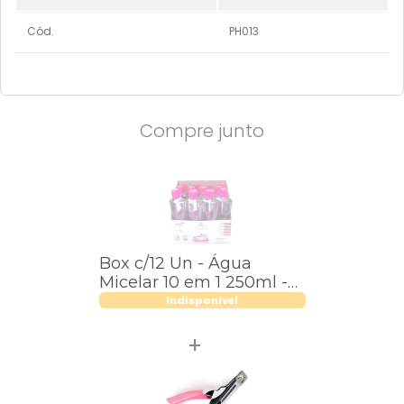
Cód.
PH013
Compre junto
Box c/12 Un - Água
Micelar 10 em 1 250ml -
PhálleBeauty - PH013
Indisponível