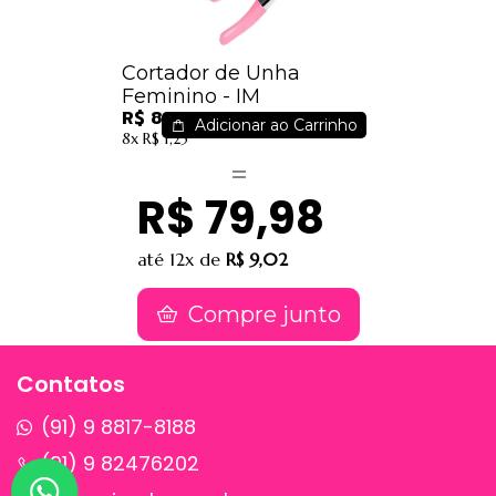
Cortador de Unha
Feminino - IM
R$ 8,10
Adicionar ao Carrinho
8x
R$ 1,25
R$ 79,98
até
12x
de
R$ 9,02
Compre junto
Contatos
(91) 9 8817-8188
(91) 9 82476202