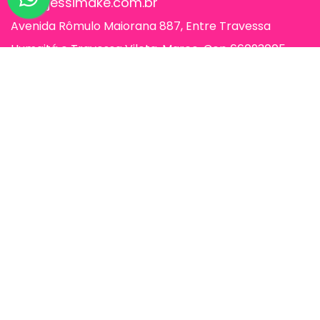
sac@jessimake.com.br
Avenida Rômulo Maiorana 887, Entre Travessa
Humaitá e Travessa Vileta, Marco, Cep 66093005,
Belém-Pa
Páginas
Jessi Make Distribuidora | Fornecedor
de Maquiagens no Atacado,
Maquiagem no Atacado, Atacadão da
Maquiagem, Atacado de Maquiagem.