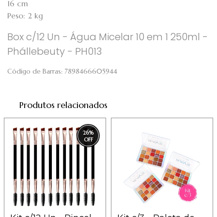
16 cm
Peso: 2 kg
Box c/12 Un - Água Micelar 10 em 1 250ml -
Phállebeuty - PH013
Código de Barras:
7898466605944
Produtos relacionados
26
%