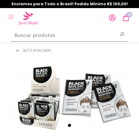
Enviamos para Todo o Brasil! Pedido Mínimo R$ 100,00!
0
ALTO ATACADO