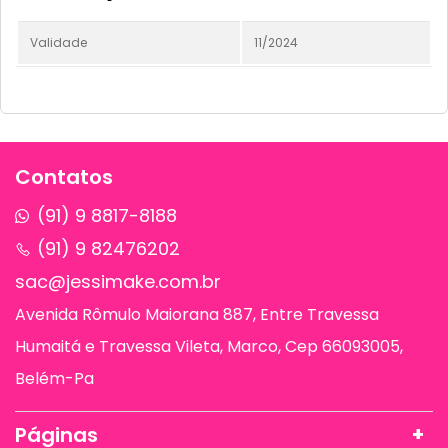
Validade
11/2024
Contatos
(91) 9 8817-8188
(91) 9 82476202
sac@jessimake.com.br
Avenida Rômulo Maiorana 887, Entre Travessa
Humaitá e Travessa Vileta, Marco, Cep 66093005,
Belém-Pa
Páginas