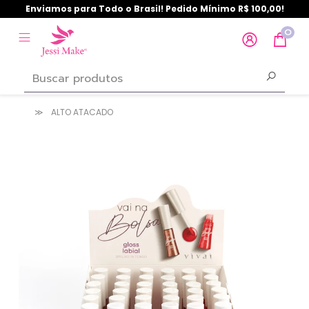
Enviamos para Todo o Brasil! Pedido Mínimo R$ 100,00!
0
ALTO ATACADO