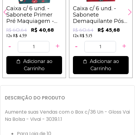
Caixa c/ 6 und. -
Caixa c/ 6 und. -
Sabonete Primer
Sabonete
Pré Maquiagem -
Demaquilante Pós
Make Up -
Maquiagem - Make
R$ 40,68
R$ 45,68
R$ 60,64
R$ 60,64
Dermachem
Out - Dermachem
12x
R$ 4,59
12x
R$ 5,15
Adicionar ao
Adicionar ao
Carrinho
Carrinho
DESCRIÇÃO DO PRODUTO
Aumente suas Vendas com o Box c/36 Un - Gloss Vai
Na Bolsa - Vivai - 3039.1.1
Para Loja de 10