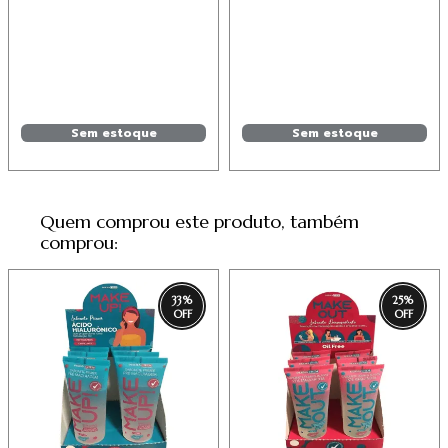
12,47
6,55
Sem estoque
Sem estoque
Quem comprou este produto, também
comprou:
33
%
25
%