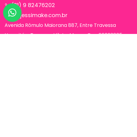
(91) 9 82476202
sac@jessimake.com.br
Avenida Rômulo Maiorana 887, Entre Travessa
Humaitá e Travessa Vileta, Marco, Cep 66093005,
Belém-Pa
Páginas
Jessi Make Distribuidora | Fornecedor
de Maquiagens no Atacado,
Maquiagem no Atacado, Atacadão da
Maquiagem, Atacado de Maquiagem.