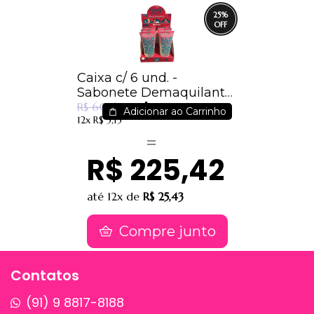
25
%
Caixa c/ 6 und. -
Sabonete Demaquilante
R$ 45,68
Pós Maquiagem - Make
R$ 60,64
Adicionar ao Carrinho
12x
R$ 5,15
Out - Dermachem
R$ 225,42
até
12x
de
R$ 25,43
Compre junto
Contatos
(91) 9 8817-8188