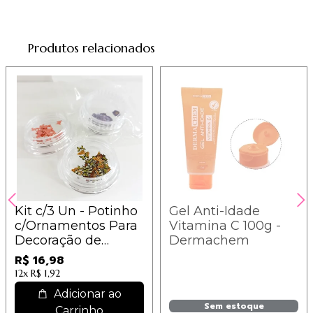
Produtos relacionados
Kit c/3 Un - Potinho
Gel Anti-Idade
c/Ornamentos Para
Vitamina C 100g -
Decoração de
Dermachem
Unhas - IM
R$ 16,98
12x
R$ 1,92
Adicionar ao
Sem estoque
Carrinho