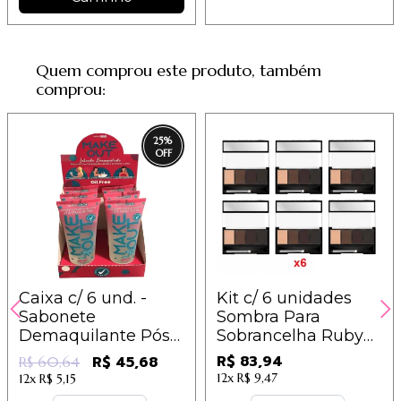
Quem comprou este produto, também
comprou:
25
%
Caixa c/ 6 und. -
Kit c/ 6 unidades
Sabonete
Sombra Para
Demaquilante Pós
Sobrancelha Ruby
Maquiagem - Make
Rose Hb-9354
R$ 83,94
R$ 45,68
R$ 60,64
Out - Dermachem
12x
R$ 9,47
12x
R$ 5,15