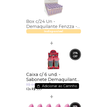
Box c/24 Un -
Demaquilante Fenzza -
60ml - FZ51023
Indisponível
25
%
Caixa c/ 6 und. -
Sabonete Demaquilante
R$ 45,68
Pós Maquiagem - Make
R$ 60,64
Adicionar ao Carrinho
12x
R$ 5,15
Out - Dermachem
18
%