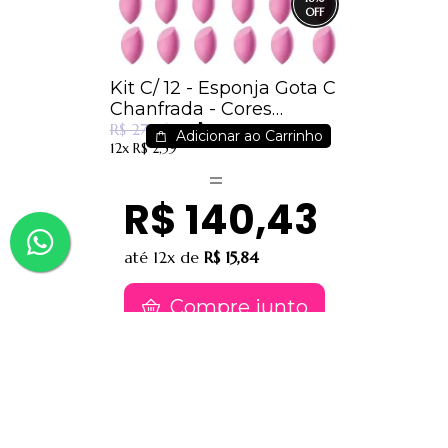
Kit C/ 12 - Esponja Gota C
Chanfrada - Cores
R$ 22,99
Sortidas - IM
R$ 27,96
Adicionar ao Carrinho
12x
R$ 2,59
R$ 140,43
até
12x
de
R$ 15,84
Compre junto
Contatos
(91) 9 8817-8188
(91) 9 82476202