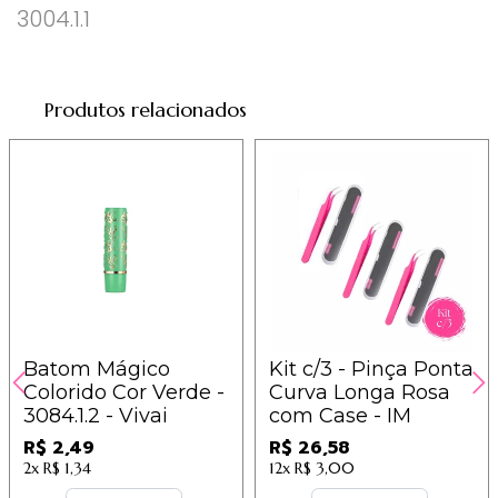
3004.1.1
Produtos relacionados
Batom Mágico
Kit c/3 - Pinça Ponta
Colorido Cor Verde -
Curva Longa Rosa
3084.1.2 - Vivai
com Case - IM
R$ 2,49
R$ 26,58
2x
R$ 1,34
12x
R$ 3,00