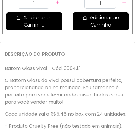
Adicionar ao
Adicionar ao
Carrinho
Carrinho
DESCRIÇÃO DO PRODUTO
Batom Gloss Vivai - Cód. 3004.1.1
O Batom Gloss da Vivai possui cobertura perfeita,
proporcionando brilho molhado. Seu tamanho é
perfeito para você levar onde quiser. Lindas cores
para você vender muito!
Cada unidade sai a R$5,46 no box com 24 unidades.
- Produto Cruelty Free (não testado em animais).