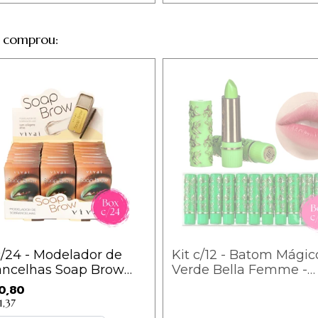
 comprou:
/24 - Modelador de
Kit c/12 - Batom Mágic
ancelhas Soap Brow
Verde Bella Femme -
- 2057.1.1 / 4,20
BF10015 / 1,94
0,80
1,37