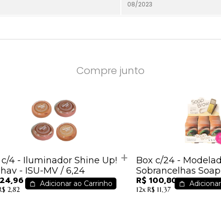
08/2023
Compre junto
 c/4 - Iluminador Shine Up!
Box c/24 - Modela
hav - ISU-MV / 6,24
Sobrancelhas Soa
 24,96
R$ 100,80
Vivai - 2057.1.1 / 4,2
Adicionar ao Carrinho
Adicionar
R$ 2,82
12x
R$ 11,37