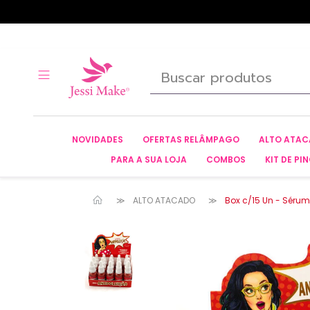
NOVIDADES
OFERTAS RELÂMPAGO
ALTO ATA
PARA A SUA LOJA
COMBOS
KIT DE PIN
ALTO ATACADO
Box c/15 Un - Sérum