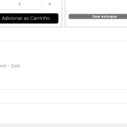
Sem estoque
Adicionar ao Carrinho
0ml - Zart