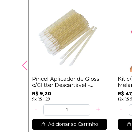
Pincel Aplicador de Gloss
Kit c
c/Glitter Descartável -
Melan
Pacote com 50 Unidades -
Mulh
R$ 9,20
R$ 47
IM
9x
R$ 1,29
12x
R$ 5
Adicionar ao Carrinho