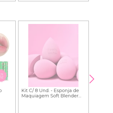
o
Kit C/ 8 Und. - Esponja de
Kit c/12
Maquiagem Soft Blender
Pó Facia
Feels - Ruby Rose HB-S01
De Cora
- Im