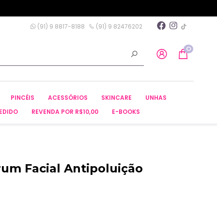
(91) 9 8817-8188
(91) 9 82476202
0
PINCÉIS
ACESSÓRIOS
SKINCARE
UNHAS
EDIDO
REVENDA POR R$10,00
E-BOOKS
rum Facial Antipoluição