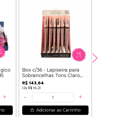
ágico
Box c/36 - Lapiseira para
Kit c/6 
85
Sobrancelhas Tons Claro,
Unhas 7
Médio e Escuro Mia Make
Unhas -
R$ 143,64
12x
R$ 16,21
nho
Adicionar ao Carrinho