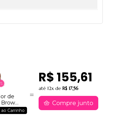
R$ 155,61
até
12x
de
R$ 17,56
dor de
Compre junto
p Brow
0
 ao Carrinho