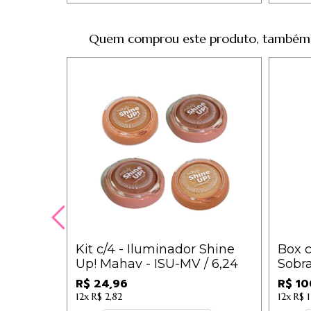
Quem comprou este produto, também
Kit c/4 - Iluminador Shine
Box c
Up! Mahav - ISU-MV / 6,24
Sobr
Vivai 
R$ 24,96
R$ 10
12x
R$ 2,82
12x
R$ 1