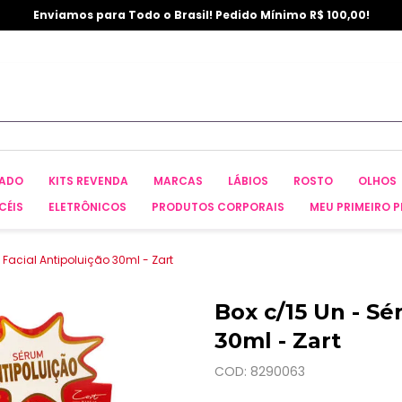
Enviamos para Todo o Brasil! Pedido Mínimo R$ 100,00!
CADO
KITS REVENDA
MARCAS
LÁBIOS
ROSTO
OLHOS
CÉIS
ELETRÔNICOS
PRODUTOS CORPORAIS
MEU PRIMEIRO P
 Facial Antipoluição 30ml - Zart
Box c/15 Un - Sé
30ml - Zart
COD: 8290063