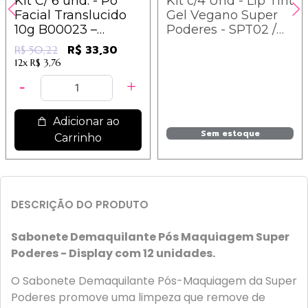
Kit C/ 6 und. - Pó
Kit c/4 Und - Lip Tint
Facial Translucido
Gel Vegano Super
10g B00023 –
Poderes - SPT02 /
Ludurana / 8,37
3,98
R$ 33,30
R$ 50,22
12x
R$ 3,76
Adicionar ao
Sem estoque
Carrinho
DESCRIÇÃO DO PRODUTO
Sabonete Demaquilante Pós Maquiagem Super
Poderes - Display com 12 unidades.
O Sabonete Demaquilante Pós-Maquiagem da Super
Poderes promove uma limpeza que remove de