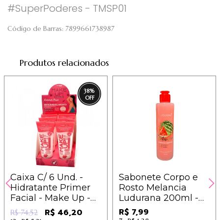
#SuperPoderes - TMSP01
Código de Barras:
7899661738987
Produtos relacionados
38
%
Caixa C/ 6 Und. -
Sabonete Corpo e
Hidratante Primer
Rosto Melancia
Facial - Make Up -
Ludurana 200ml -
Dermachem
B00292
R$ 7,99
R$ 46,20
R$ 74,52