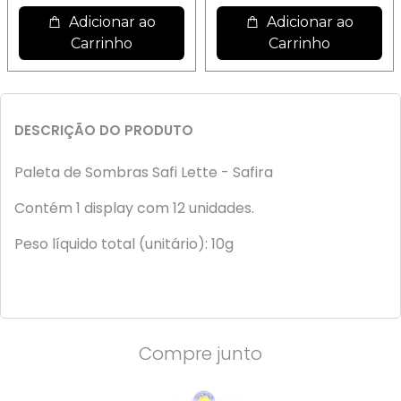
Adicionar ao
Adicionar ao
Carrinho
Carrinho
DESCRIÇÃO DO PRODUTO
Paleta de Sombras Safi Lette - Safira
Contém 1 display com 12 unidades.
Peso líquido total (unitário): 10g
Compre junto