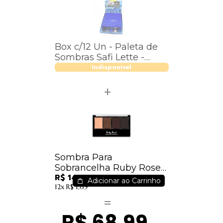
Box c/12 Un - Paleta de
Sombras Safi Lette -
Safira
Indisponível
Sombra Para
Sobrancelha Ruby Rose
R$ 14,99
Hb-9354
Adicionar ao Carrinho
12x
R$ 1,69
R$ 68,99