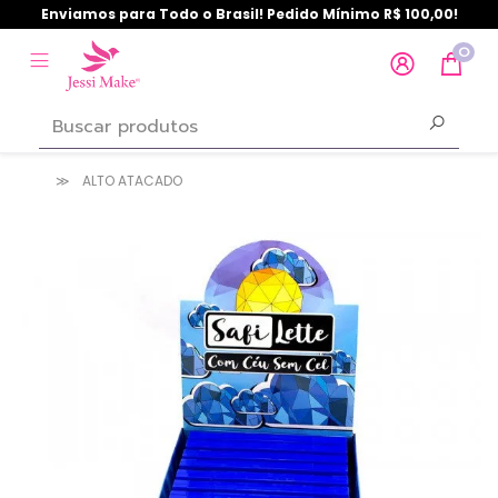
Enviamos para Todo o Brasil! Pedido Mínimo R$ 100,00!
0
ALTO ATACADO