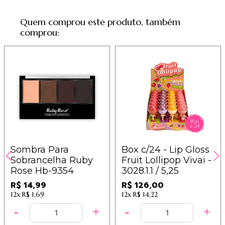
Quem comprou este produto, também
comprou:
Sombra Para
Box c/24 - Lip Gloss
Sobrancelha Ruby
Fruit Lollipop Vivai -
Rose Hb-9354
3028.1.1 / 5,25
R$ 14,99
R$ 126,00
12x
R$ 1,69
12x
R$ 14,22