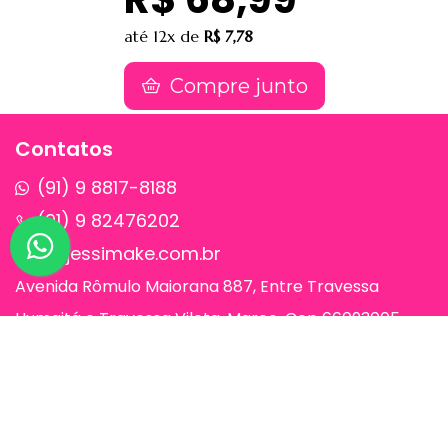
até
12x
de
R$ 7,78
Compre junto
Contatos
(91) 9 8817-8188
(91) 9 82476202
sac@jessimake.com.br
Avenida Rômulo Maiorana 887, Entre Travessa
Humaitá e Travessa Vileta, Marco, Cep 66093005,
Belém-Pa
Páginas