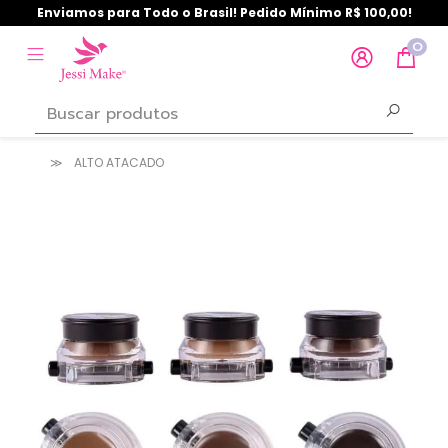
Enviamos para Todo o Brasil! Pedido Mínimo R$ 100,00!
0
ALTO ATACADO