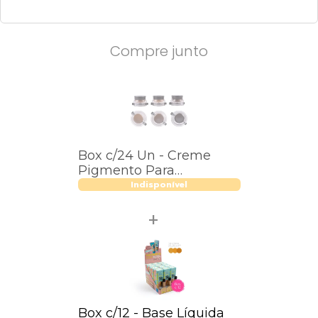
Compre junto
Box c/24 Un - Creme
Pigmento Para
Sobrancelhas A Prova
Indisponível
D'água - Vivai - 4021.1.2
Box c/12 - Base Líquida