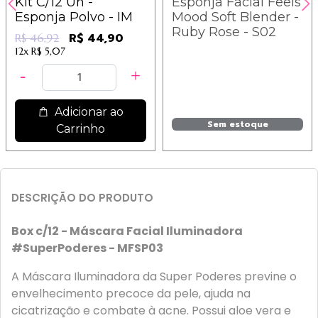
Kit C/12 Un -
Esponja Facial Feels
Esponja Polvo - IM
Mood Soft Blender -
Ruby Rose - S02
R$ 44,90
R$ 46,92
12x
R$ 5,07
Adicionar ao
Sem estoque
Carrinho
DESCRIÇÃO DO PRODUTO
Box c/12 - Máscara Facial Iluminadora
#SuperPoderes - MFSP03
A Máscara Iluminadora da Super Poderes previne o
envelhecimento precoce da pele, ajuda na
cicatrização e combate à acne. Possui aloe vera e