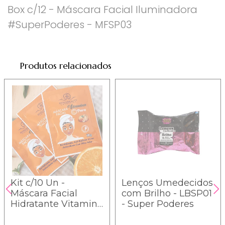
Box c/12 - Máscara Facial Iluminadora
#SuperPoderes - MFSP03
Produtos relacionados
Kit c/10 Un -
Lenços Umedecidos
Máscara Facial
com Brilho - LBSP01
Hidratante Vitamina
- Super Poderes
C - Phállebeauty -