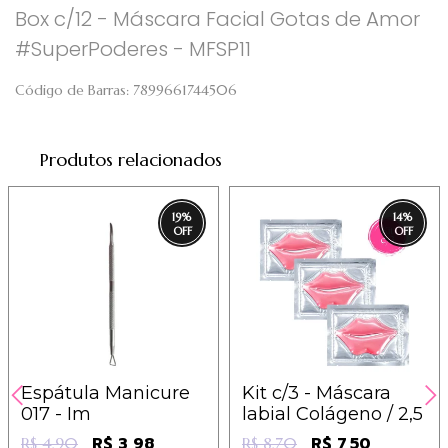
Box c/12 - Máscara Facial Gotas de Amor
#SuperPoderes - MFSP11
Código de Barras:
7899661744506
Produtos relacionados
19
%
14
%
Espátula Manicure
Kit c/3 - Máscara
017 - Im
labial Colágeno / 2,5
R$ 3,98
R$ 7,50
R$ 4,90
R$ 8,70