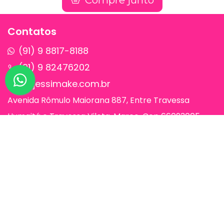
Compre junto
Contatos
(91) 9 8817-8188
(91) 9 82476202
sac@jessimake.com.br
Avenida Rômulo Maiorana 887, Entre Travessa
Humaitá e Travessa Vileta, Marco, Cep 66093005,
Belém-Pa
Páginas
Jessi Make Distribuidora | Fornecedor
de Maquiagens no Atacado,
Maquiagem no Atacado, Atacadão da