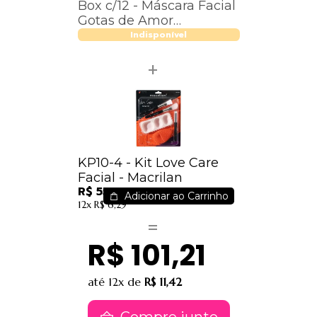
Box c/12 - Máscara Facial
Gotas de Amor
#SuperPoderes - MFSP11
Indisponível
KP10-4 - Kit Love Care
Facial - Macrilan
R$ 55,73
Adicionar ao Carrinho
12x
R$ 6,29
R$ 101,21
até
12x
de
R$ 11,42