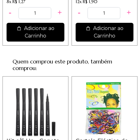
LDSP03 - Melão /
8x
R$ 1,27
12x
R$ 1,90
5,60
Adicionar ao
Adicionar ao
Carrinho
Carrinho
Quem comprou este produto, também
comprou: