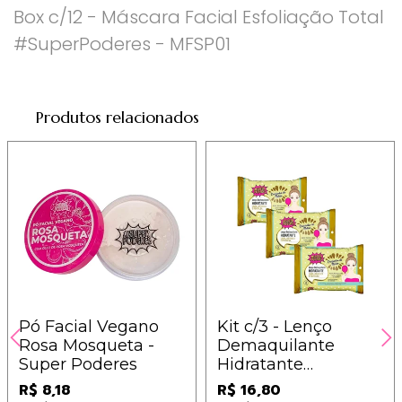
Box c/12 - Máscara Facial Esfoliação Total
#SuperPoderes - MFSP01
Produtos relacionados
Pó Facial Vegano
Kit c/3 - Lenço
Rosa Mosqueta -
Demaquilante
Super Poderes
Hidratante
SuperPoderes -
R$ 8,18
R$ 16,80