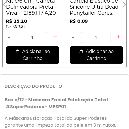
Kit c/6 Un - Caneta
Cartela Elástico de
Delineadora Preta -
Silicone Ultra Bead
Vivai - 2189.1.1 / 4,20
Ponytailer Cores
Sortidas - IM
R$ 25,20
R$ 0,89
12x
R$ 2,84
Adicionar ao
Adicionar ao
Carrinho
Carrinho
DESCRIÇÃO DO PRODUTO
Box c/12 - Máscara Facial Esfoliação Total
#SuperPoderes - MFSP01
A Máscara Esfoliação Total da Super Poderes
garante uma limpeza total da pele em 3 minutos,