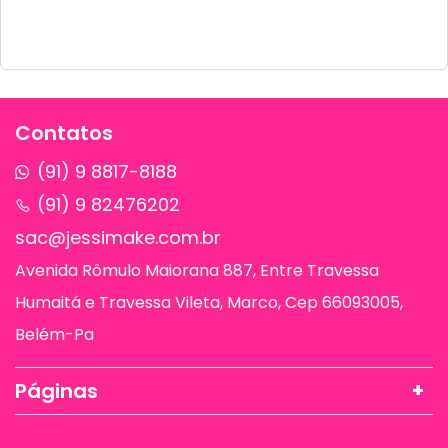
Contatos
(91) 9 8817-8188
(91) 9 82476202
sac@jessimake.com.br
Avenida Rômulo Maiorana 887, Entre Travessa
Humaitá e Travessa Vileta, Marco, Cep 66093005,
Belém-Pa
Páginas