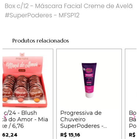
Box c/12 - Máscara Facial Creme de Avelã
#SuperPoderes - MFSP12
Produtos relacionados
Box c/24 - Blush
Progressiva de
Macã do Amor - Mia
Chuveiro
Make / 6,76
SuperPoderes -
PCSP001 - Sem
R$ 162,24
R$ 15,16