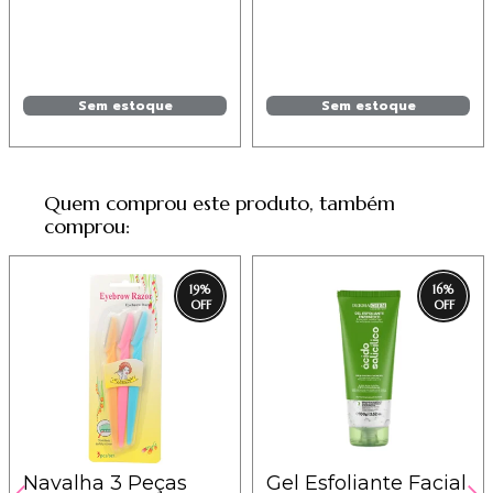
Sem estoque
Sem estoque
Quem comprou este produto, também
comprou:
19
%
16
%
Navalha 3 Peças
Gel Esfoliante Facial