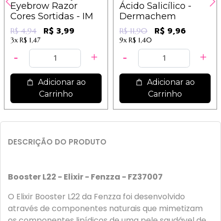
Eyebrow Razor
Ácido Salicílico -
Cores Sortidas - IM
Dermachem
R$ 3,99
R$ 9,96
R$ 4,94
R$ 11,90
3x
R$ 1,47
9x
R$ 1,40
Adicionar ao
Adicionar ao
Carrinho
Carrinho
DESCRIÇÃO DO PRODUTO
Booster L22 - Elixir - Fenzza - FZ37007
O Elixir Booster L22 da Fenzza foi desenvolvido
através de componentes naturais que mimetizam
os componentes lipídicos de uma pele saudável de