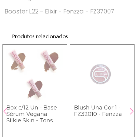
Booster L22 - Elixir - Fenzza - FZ37007
Produtos relacionados
Box c/12 Un - Base
Blush Una Cor 1 -
Sérum Vegana
FZ32010 - Fenzza
Silkie Skin - Tons
Retintos - AD164 -
Adversa