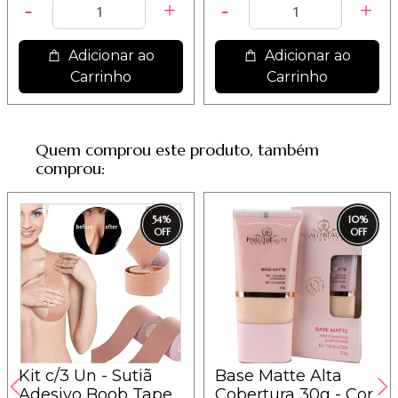
Adicionar ao
Adicionar ao
Carrinho
Carrinho
Quem comprou este produto, também
comprou:
54
%
10
%
Kit c/3 Un - Sutiã
Base Matte Alta
Adesivo Boob Tape
Cobertura 30g - Cor