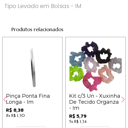
Tipo Levado em Bolsas - IM
Produtos relacionados
Pinça Ponta Fina
Kit c/3 Un - Xuxinha
Longa - Im
De Tecido Organza
- Im
R$ 8,38
8x
R$ 1,30
R$ 5,79
5x
R$ 1,34