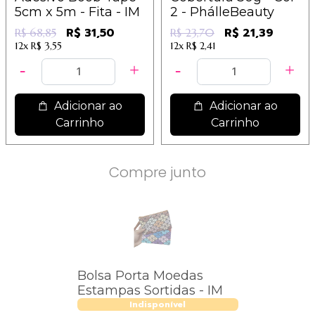
5cm x 5m - Fita - IM
2 - PhálleBeauty
R$ 31,50
R$ 21,39
R$ 68,85
R$ 23,70
12x
R$ 3,55
12x
R$ 2,41
Adicionar ao
Adicionar ao
Carrinho
Carrinho
Compre junto
Bolsa Porta Moedas
Estampas Sortidas - IM
Indisponível