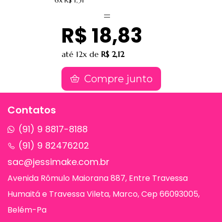
6x
R$ 1,31
R$ 18,83
até
12x
de
R$ 2,12
Compre junto
Contatos
(91) 9 8817-8188
(91) 9 82476202
sac@jessimake.com.br
Avenida Rômulo Maiorana 887, Entre Travessa
Humaitá e Travessa Vileta, Marco, Cep 66093005,
Belém-Pa