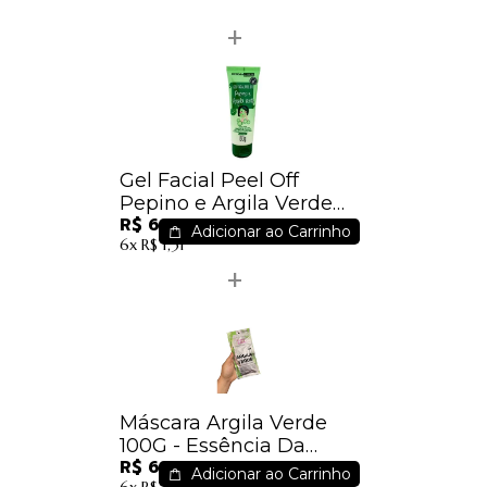
Gel Facial Peel Off
Pepino e Argila Verde
R$ 6,63
60g - Dermachem
Adicionar ao Carrinho
6x
R$ 1,31
Máscara Argila Verde
100G - Essência Da
R$ 6,65
Mulher
Adicionar ao Carrinho