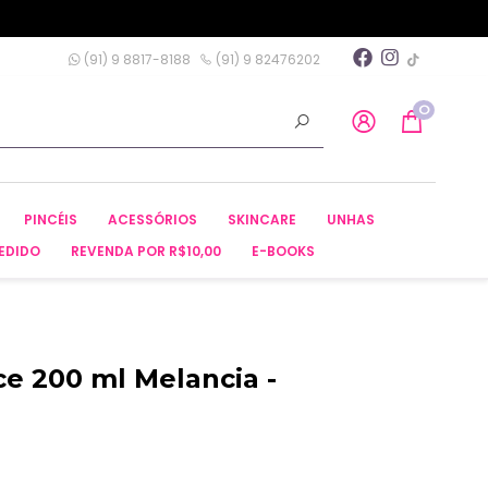
(91) 9 8817-8188
(91) 9 82476202
0
PINCÉIS
ACESSÓRIOS
SKINCARE
UNHAS
EDIDO
REVENDA POR R$10,00
E-BOOKS
ce 200 ml Melancia -