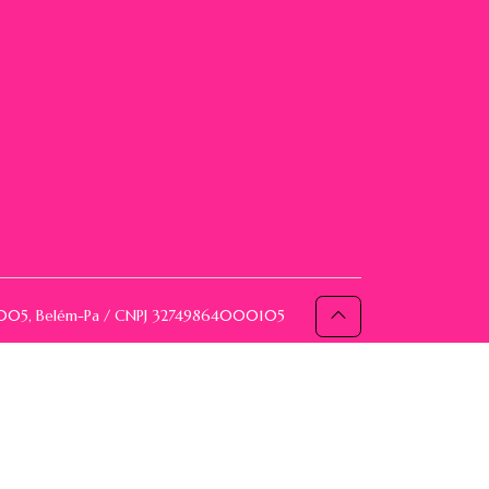
093005, Belém-Pa / CNPJ 32749864000105