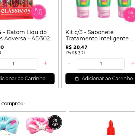
/24 - Batom Líquido
Kit c/3 - Sabonete
icos Adversa - AD302 -
Tratamento Inteligent
 B / 10,95
Antiacne Ácido Salicíli
2,80
R$ 28,47
Super Poderes
29,65
12x
R$ 3,21
Adicionar ao Carrinho
Adicionar ao Carri
 comprou:
6
%