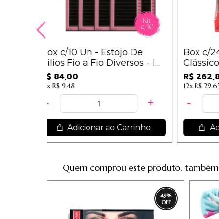
Box c/10 Un - Estojo De
Box c
Cílios Fio a Fio Diversos - Im
Cláss
/ 8,40
Grupo
R$ 84,00
R$ 26
12x
R$ 9,48
12x
R$ 
Adicionar ao Carrinho
Quem comprou este produto, também
49
%