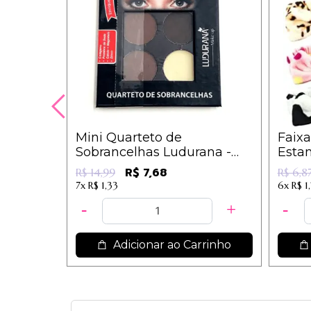
Mini Quarteto de
Faixa
Sobrancelhas Ludurana -
Estam
ECO-003
R$ 7,68
R$ 14,99
R$ 6,8
7x
R$ 1,33
6x
R$ 1
Adicionar ao Carrinho