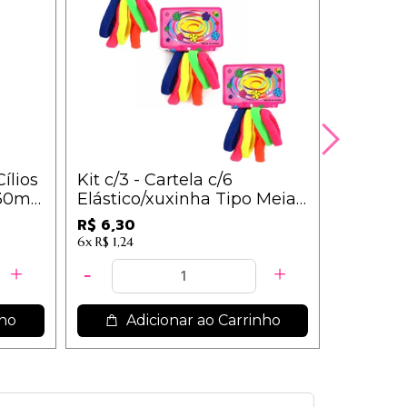
ílios
Kit c/3 - Cartela c/6
Base Fl
30ml
Elástico/xuxinha Tipo Meia
- Cor 03
Cores Sortidas - IM / 2,10
R$ 6,30
R$ 16,53
6x
R$ 1,24
12x
R$ 1,87
nho
Adicionar ao Carrinho
Ad