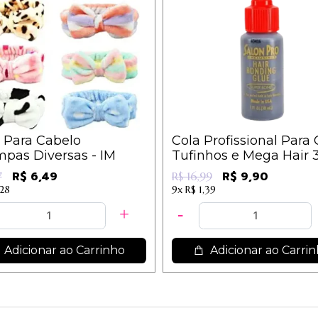
 Para Cabelo
Cola Profissional Para C
pas Diversas - IM
Tufinhos e Mega Hair 
- Salon Pro
R$ 6,49
R$ 9,90
7
R$ 16,99
,28
9x
R$ 1,39
Adicionar ao Carrinho
Adicionar ao Carri