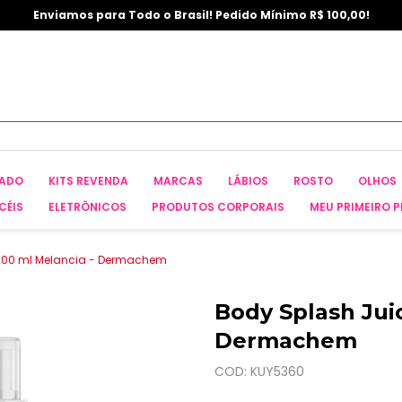
Enviamos para Todo o Brasil! Pedido Mínimo R$ 100,00!
CADO
KITS REVENDA
MARCAS
LÁBIOS
ROSTO
OLHOS
CÉIS
ELETRÔNICOS
PRODUTOS CORPORAIS
MEU PRIMEIRO P
 200 ml Melancia - Dermachem
Body Splash Jui
Dermachem
COD: KUY5360