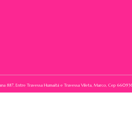
rana 887, Entre Travessa Humaitá e Travessa Vileta, Marco, Cep 66
Powered by