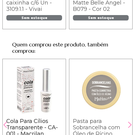
caixinha c/6 Un -
Matte Belle Angel -
3109.1.1 - Vivai
B079 - Cor 02
Sem estoque
Sem estoque
Quem comprou este produto, também
comprou:
Cola Para Cílios
Pasta para
Transparente - CA-
Sobrancelha com
001 - Macrilan
Óleo de Rícino