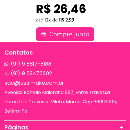
R$ 26,46
até
12x
de
R$ 2,99
Compre junto
Contatos
(91) 9 8817-8188
(91) 9 82476202
sac@jessimake.com.br
Avenida Rômulo Maiorana 887, Entre Travessa
Humaitá e Travessa Vileta, Marco, Cep 66093005,
Belém-Pa
Páginas