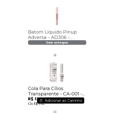
Batom Líquido Pinup
Adversa - AD306 -
Dandara - Sem Troca
Sem estoque
Cola Para Cílios
Transparente - CA-001 -
R$ 12,59
Macrilan
Adicionar ao Carrinho
12x
R$ 1,42