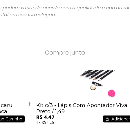
s podem variar de acordo com a qualidade e tipo do mo
etal em sua formulação.
Compre junto
acaru
Kit c/3 - Lápis Com Apontador Vivai -
oca
Preto / 1,49
R$ 4,47
ao Carrinho
Adicionar
4x
R$ 1,26