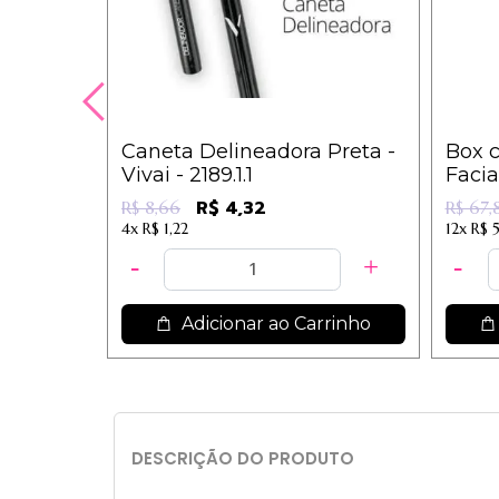
Caneta Delineadora Preta -
Box c
Vivai - 2189.1.1
Facia
Der
R$ 4,32
R$ 8,66
R$ 67,
4x
R$ 1,22
12x
R$ 
Adicionar ao Carrinho
DESCRIÇÃO DO PRODUTO