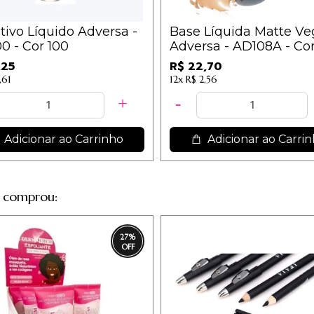
tivo Líquido Adversa -
Base Líquida Matte V
0 - Cor 100
Adversa - AD108A - Co
,25
R$ 22,70
,61
12x
R$ 2,56
Adicionar ao Carrinho
Adicionar ao Carri
 comprou:
27
%