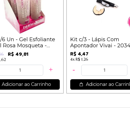
/6 Un - Gel Esfoliante
Kit c/3 - Lápis Com
l Rosa Mosqueta -
Apontador Vivai - 2034.
machem
Preto / 1,49
R$ 4,47
R$ 49,81
86
4x
R$ 1,26
5,62
Adicionar ao Carrinho
Adicionar ao Carri