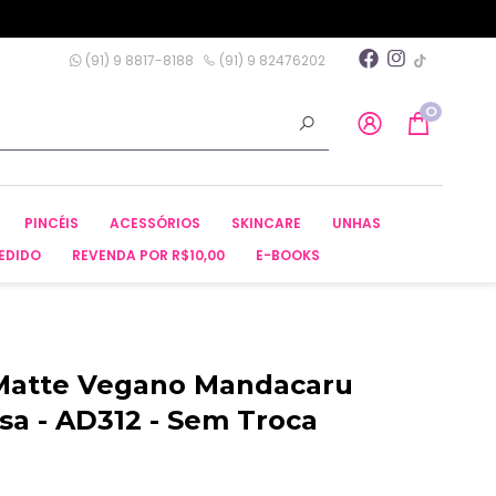
(91) 9 8817-8188
(91) 9 82476202
0
PINCÉIS
ACESSÓRIOS
SKINCARE
UNHAS
EDIDO
REVENDA POR R$10,00
E-BOOKS
Matte Vegano Mandacaru
sa - AD312 - Sem Troca