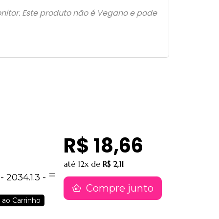
nitor. Este produto não é Vegano e pode
R$ 18,66
até
12x
de
R$ 2,11
 2034.1.3 -
Compre junto
 ao Carrinho