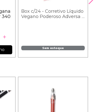
egana
Box c/24 - Corretivo Líquido
r 340
Vegano Poderoso Adversa -
AD601 - Tons Claros / 10,50
Sem estoque
nho