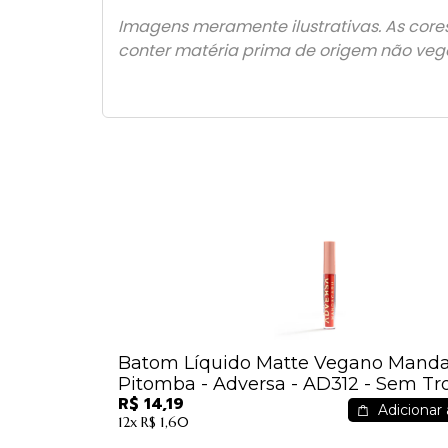
Imagens meramente ilustrativas. As core
conter matéria prima de origem não veg
Batom Líquido Matte Vegano Mand
Pitomba - Adversa - AD312 - Sem Tr
R$ 14,19
Adicionar 
12x
R$ 1,60