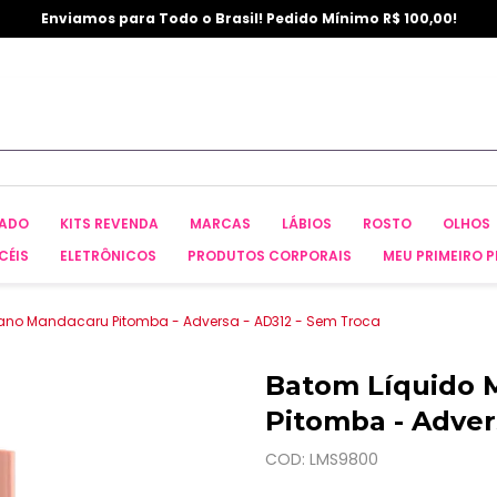
Enviamos para Todo o Brasil! Pedido Mínimo R$ 100,00!
CADO
KITS REVENDA
MARCAS
LÁBIOS
ROSTO
OLHOS
CÉIS
ELETRÔNICOS
PRODUTOS CORPORAIS
MEU PRIMEIRO P
ano Mandacaru Pitomba - Adversa - AD312 - Sem Troca
Batom Líquido 
Pitomba - Adver
COD: LMS9800