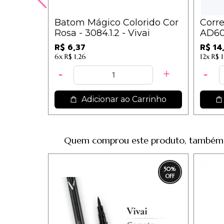
Batom Mágico Colorido Cor
Corre
Rosa - 3084.1.2 - Vivai
AD60
R$ 6,37
R$ 14
6x
R$ 1,26
12x
R$ 1
Adicionar ao Carrinho
Quem comprou este produto, também
50
%