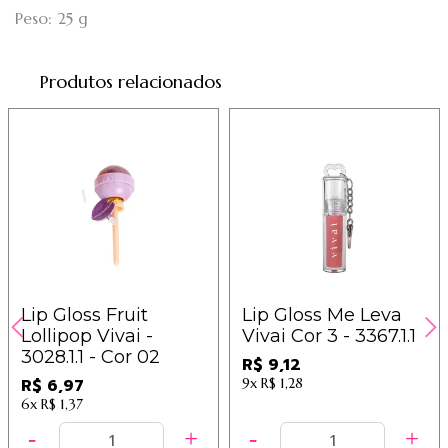
Peso: 25 g
Produtos relacionados
Lip Gloss Fruit
Lip Gloss Me Leva
Lollipop Vivai -
Vivai Cor 3 - 3367.1.1
3028.1.1 - Cor 02
R$ 9,12
R$ 6,97
9x
R$ 1,28
6x
R$ 1,37