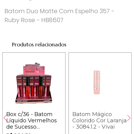
Batom Duo Matte Com Espelho 357 -
Ruby Rose - HB8607
Produtos relacionados
Box c/36 - Batom
Batom Mágico
Líquido Vermelhos
Colorido Cor Laranja
de Sucesso
- 3084.1.2 - Vivai
Ludurana