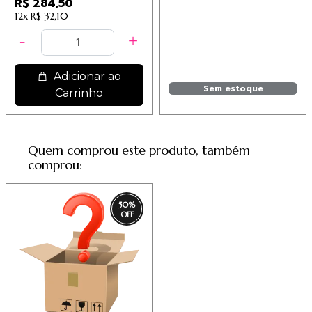
R$ 284,50
12x
R$ 32,10
Adicionar ao
Sem estoque
Carrinho
Quem comprou este produto, também
comprou:
50
%