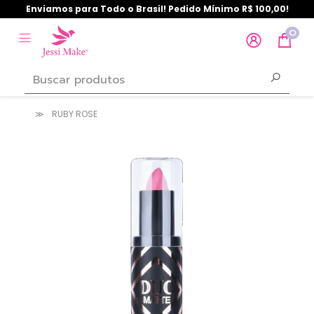
Enviamos para Todo o Brasil! Pedido Mínimo R$ 100,00!
0
RUBY ROSE