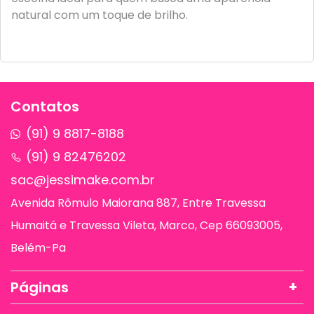
natural com um toque de brilho.
Contatos
(91) 9 8817-8188
(91) 9 82476202
sac@jessimake.com.br
Avenida Rômulo Maiorana 887, Entre Travessa
Humaitá e Travessa Vileta, Marco, Cep 66093005,
Belém-Pa
Páginas