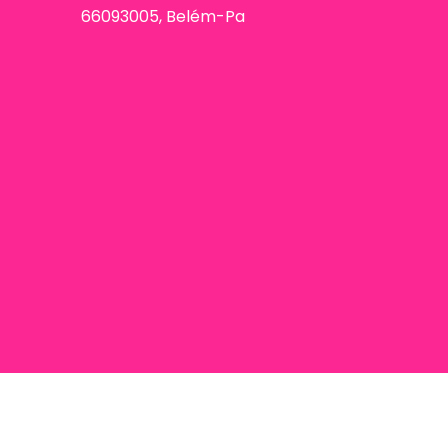
66093005, Belém-Pa
093005, Belém-Pa / CNPJ 32749864000105