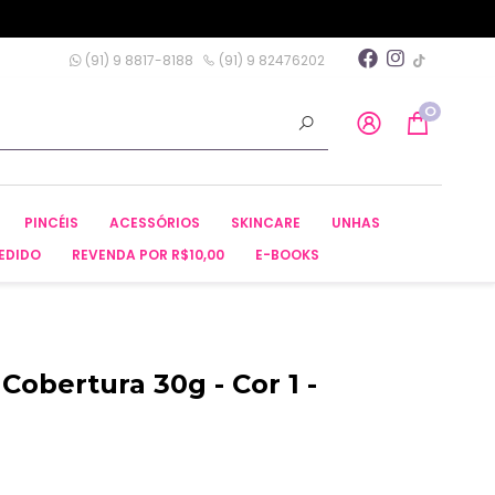
(91) 9 8817-8188
(91) 9 82476202
0
PINCÉIS
ACESSÓRIOS
SKINCARE
UNHAS
EDIDO
REVENDA POR R$10,00
E-BOOKS
Cobertura 30g - Cor 1 -