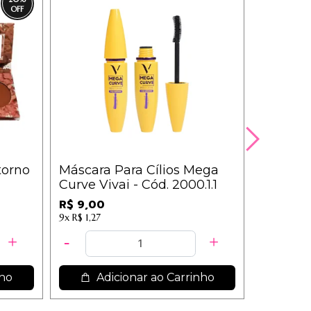
torno
Máscara Para Cílios Mega
Brilho L
Curve Vivai - Cód. 2000.1.1
Morango 
R$ 9,00
R$ 3,44
9x
R$ 1,27
3x
R$ 1,26
nho
Adicionar ao Carrinho
Ad