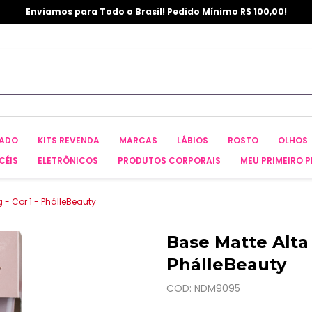
Enviamos para Todo o Brasil! Pedido Mínimo R$ 100,00!
CADO
KITS REVENDA
MARCAS
LÁBIOS
ROSTO
OLHOS
CÉIS
ELETRÔNICOS
PRODUTOS CORPORAIS
MEU PRIMEIRO P
 - Cor 1 - PhálleBeauty
Base Matte Alta 
PhálleBeauty
COD: NDM9095