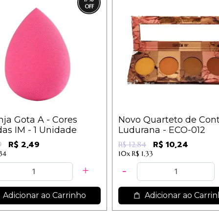
ja Gota A - Cores
Novo Quarteto de Con
das IM - 1 Unidade
Ludurana - ECO-012
R$ 2,49
R$ 10,24
9
R$ 12,84
,34
10x
R$ 1,33
Adicionar ao Carrinho
Adicionar ao Carri