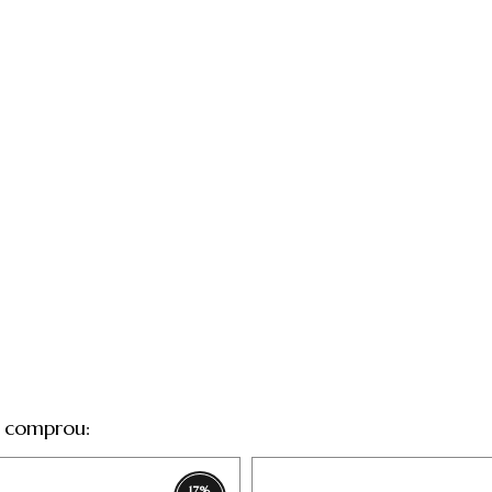
 comprou:
17
%