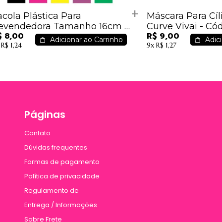
acola Plástica Para
Máscara Para Cí
evendedora Tamanho 16cm x
Curve Vivai - Cód.
$ 8,00
R$ 9,00
0cm - 25 unidades
Adicionar ao Carrinho
Adici
x
R$ 1,24
9x
R$ 1,27
Páginas
Contato
Dúvidas frequentes
Formas de pagamento
Política de privacidade
Regulamento de
Entrega / Informações
Sobre Frete