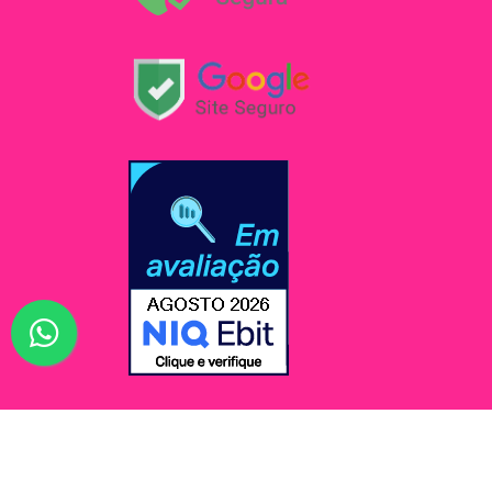
© Jessi Make Distribuidora / Avenida Rômulo Maio