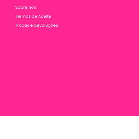
Sobre nós
Termos de Aceite
Trocas e devoluções
rana 887, Entre Travessa Humaitá e Travessa Vileta, Marco, Cep 66