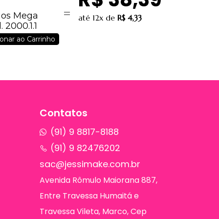
lios Mega
até
12x
de
R$ 4,33
 2000.1.1
onar ao Carrinho
Contatos
(91) 9 8817-8188
(91) 9 82476202
sac@jessimake.com.br
Avenida Rômulo Maiorana 887,
Entre Travessa Humaitá e
Travessa Vileta, Marco, Cep