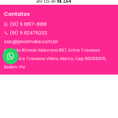
até
12x
de
R$ 2,64
Contatos
(91) 9 8817-8188
(91) 9 82476202
sac@jessimake.com.br
Avenida Rômulo Maiorana 887, Entre Travessa
Humaitá e Travessa Vileta, Marco, Cep 66093005,
Belém-Pa
Páginas
Jessi Make Distribuidora | Fornecedor
de Maquiagens no Atacado,
Maquiagem no Atacado, Atacadão da