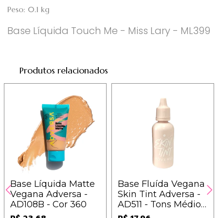
Peso: 0.1 kg
Base Líquida Touch Me - Miss Lary - ML399
Produtos relacionados
Base Líquida Matte
Base Fluída Vegana
Vegana Adversa -
Skin Tint Adversa -
AD108B - Cor 360
AD511 - Tons Médios
Claros - Cor 300