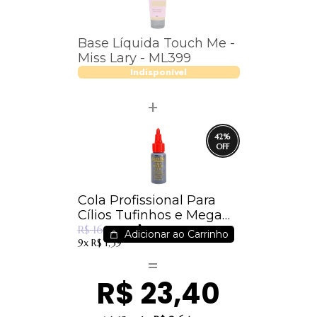
Base Líquida Touch Me -
Miss Lary - ML399
Indisponível
42
%
Cola Profissional Para
Cílios Tufinhos e Mega
R$ 9,90
Hair 30ml - Salon Pro
R$ 16,99
Adicionar ao Carrinho
9x
R$ 1,39
R$ 23,40