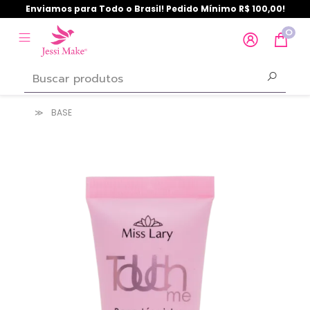
Enviamos para Todo o Brasil! Pedido Mínimo R$ 100,00!
0
BASE