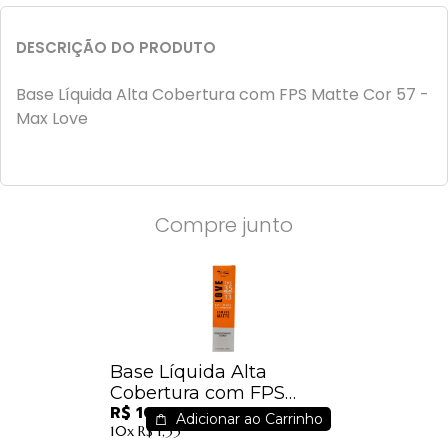
DESCRIÇÃO DO PRODUTO
Base Líquida Alta Cobertura com FPS Matte Cor 57 -
Max Love
Compre junto
Base Líquida Alta
Cobertura com FPS
R$ 10,29
Matte Cor 57 - Max Love
Adicionar ao Carrinho
10x
R$ 1,33