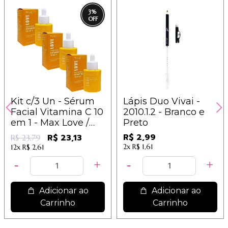
3
%
Kit c/3 Un - Sérum
Lápis Duo Vivai -
Facial Vitamina C 10
2010.1.2 - Branco e
em 1 - Max Love /
Preto
7,93
R$ 2,99
R$ 23,13
R$ 23,79
2x
R$ 1,61
12x
R$ 2,61
Adicionar ao
Adicionar ao
Carrinho
Carrinho