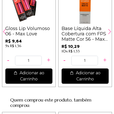
Gloss Lip Volumoso
Base Líquida Alta
06 - Max Love
Cobertura com FPS
Matte Cor 56 - Max
R$ 9,64
Love
9x
R$ 1,36
R$ 10,29
10x
R$ 1,33
Adicionar ao
Adicionar ao
Carrinho
Carrinho
Quem comprou este produto, também
comprou: