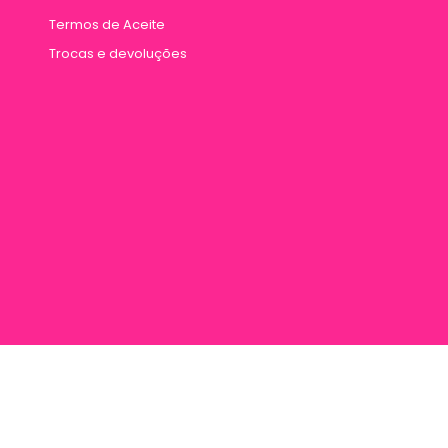
Termos de Aceite
Trocas e devoluções
rana 887, Entre Travessa Humaitá e Travessa Vileta, Marco, Cep 66