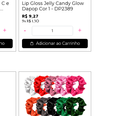
 C e
Lip Gloss Jelly Candy Glow
Base Lí
-
Dapop Cor 1 - DP2389
Dia Mah
04
R$ 9,27
9x
R$ 1,30
nho
Adicionar ao Carrinho