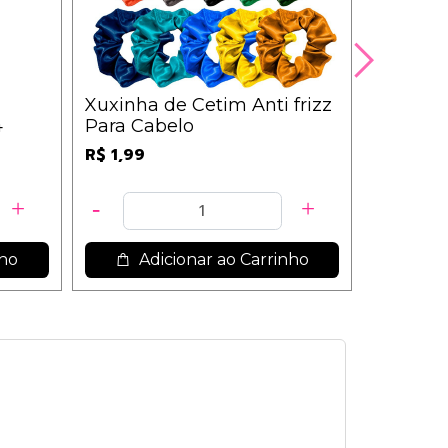
Xuxinha de Cetim Anti frizz
Strass P
4
Para Cabelo
Modelos
R$ 1,99
R$ 8,00
nho
Adicionar ao Carrinho