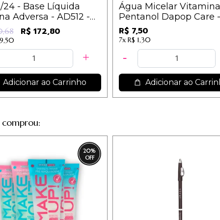
/24 - Base Líquida
Água Micelar Vitamina
a Adversa - AD512 -
Pentanol Dapop Care 
Claros (050,100,150) /
DP2332
R$ 7,50
R$ 172,80
0,68
7x
R$ 1,30
19,50
Adicionar ao Carrinho
Adicionar ao Carri
 comprou:
20
%