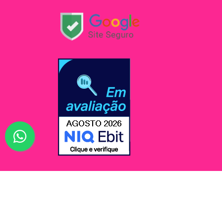
© Jessi Make Distribuidora / Avenida Rômulo Maio