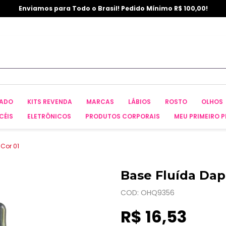
Enviamos para Todo o Brasil! Pedido Mínimo R$ 100,00!
CADO
KITS REVENDA
MARCAS
LÁBIOS
ROSTO
OLHOS
CÉIS
ELETRÔNICOS
PRODUTOS CORPORAIS
MEU PRIMEIRO P
 Cor 01
Base Fluída Dapo
COD: OHQ9356
R$ 16,53