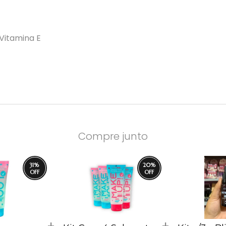
 Vitamina E
Compre junto
31
%
20
%