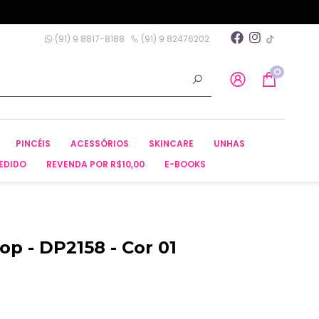
(91) 9 8817-8188
(91) 9 82476202
0
PINCÉIS
ACESSÓRIOS
SKINCARE
UNHAS
EDIDO
REVENDA POR R$10,00
E-BOOKS
p - DP2158 - Cor 01