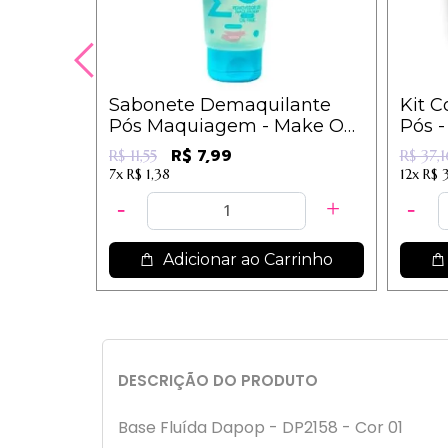
Sabonete Demaquilante
Kit C
Pós Maquiagem - Make Out
Pós 
- Dermachem
R$ 7,99
R$ 11,55
R$ 37,1
7x
R$ 1,38
12x
R$ 
Adicionar ao Carrinho
DESCRIÇÃO DO PRODUTO
Base Fluída Dapop - DP2158 - Cor 01