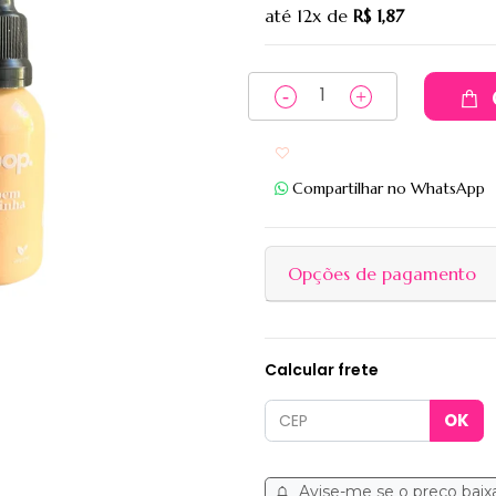
até
12x
de
R$ 1,87
Adicionar aos favoritos
Compartilhar no WhatsApp
Opções de pagamento
Calcular frete
Avise-me se o preço baix