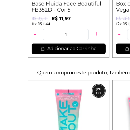
Base Fluida Face Beautiful -
Box c
FB352D - Cor 5
Vegan
Tons 
R$ 11,97
R$ 25,41
R$ 26
10,87
11x
R$ 1,44
12x
R$ 
Adicionar ao Carrinho
Quem comprou este produto, também
31
%