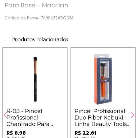
Para Base - Macrilan
Código de Barras:
7899652100328
Produtos relacionados
R-03 - Pincel
Pincel Profissional
Profissional
Duo Fiber Kabuki -
Chanfrado Para
Linha Beauty Tools
Sombra - Macrilan -
Macrilan - BT04
R$ 8,98
R$ 22,61
Linha Rosé