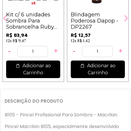
Kit c/ 6 unidades
Blindagem
Sombra Para
Poderosa Dapop -
Sobrancelha Ruby
DP2267
Rose Hb-9354
R$ 83,94
R$ 12,57
12x
R$ 9,47
12x
R$ 1,42
Adicionar ao
Adicionar ao
Carrinho
Carrinho
DESCRIÇÃO DO PRODUTO
B105 - Pincel Profissional Para Sombra - Macrilan
Pincel Macrilan B105, especialmente desenvolvido