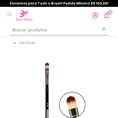
Enviamos para Todo o Brasil! Pedido Mínimo R$ 100,00!
0
MACRILAN