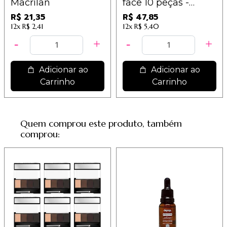
Macrilan
face 10 peças -
Cores Sortidas - IM
R$ 21,35
R$ 47,85
12x
R$ 2,41
12x
R$ 5,40
Adicionar ao
Adicionar ao
Carrinho
Carrinho
Quem comprou este produto, também
comprou: