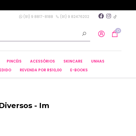
(91) 9 8817-8188
(91) 9 82476202
0
PINCÉIS
ACESSÓRIOS
SKINCARE
UNHAS
EDIDO
REVENDA POR R$10,00
E-BOOKS
 Diversos - Im