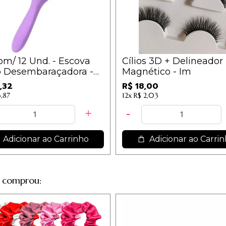
om/ 12 Und. - Escova
Cílios 3D + Delineador
o Desembaraçadora -
Magnético - Im
,32
R$ 18,00
3,87
12x
R$ 2,03
Adicionar ao Carrinho
Adicionar ao Carri
 comprou: