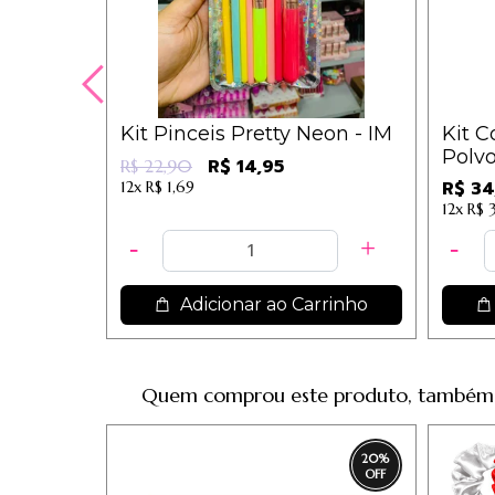
Kit Pinceis Pretty Neon - IM
Kit C
Polv
R$ 14,95
R$ 22,90
IM
R$ 34
12x
R$ 1,69
12x
R$ 
Adicionar ao Carrinho
Quem comprou este produto, também
20
%