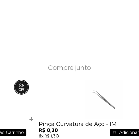
Compre junto
6
%
Pinça Curvatura de Aço - IM
R$ 8,38
ao Carrinho
Adicionar
8x
R$ 1,30