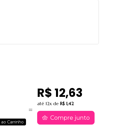
R$ 12,63
até
12x
de
R$ 1,42
Compre junto
 ao Carrinho