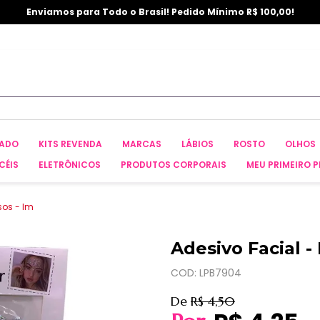
Enviamos para Todo o Brasil! Pedido Mínimo R$ 100,00!
CADO
KITS REVENDA
MARCAS
LÁBIOS
ROSTO
OLHOS
CÉIS
ELETRÔNICOS
PRODUTOS CORPORAIS
MEU PRIMEIRO P
sos - Im
Adesivo Facial -
COD: LPB7904
De
R$ 4,50