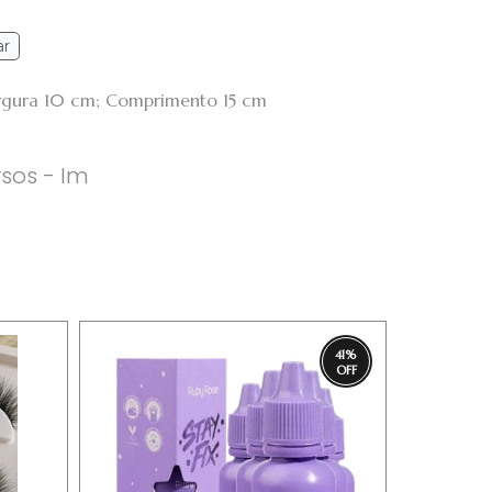
ar
argura 10 cm; Comprimento 15 cm
rsos - Im
41
%