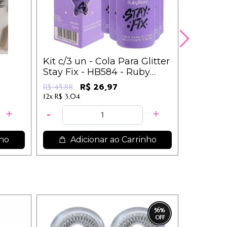
Kit c/3 un - Cola Para Glitter
Kit c/3 
Stay Fix - HB584 - Ruby
Gota + 
Rose
Cores So
R$ 40,5
R$ 26,97
R$ 45,88
12x
R$ 4,57
12x
R$ 3,04
nho
Adicionar ao Carrinho
Ad
56
%