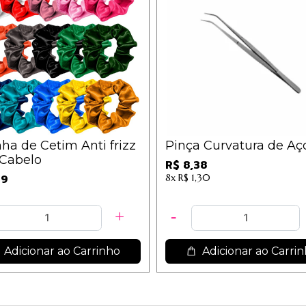
ha de Cetim Anti frizz
Pinça Curvatura de Aço
 Cabelo
R$ 8,38
99
8x
R$ 1,30
Adicionar ao Carrinho
Adicionar ao Carri