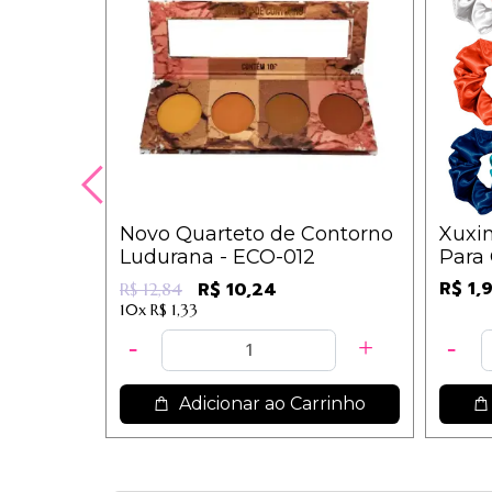
Novo Quarteto de Contorno
Xuxin
Ludurana - ECO-012
Para
R$ 1,
R$ 10,24
R$ 12,84
10x
R$ 1,33
Adicionar ao Carrinho