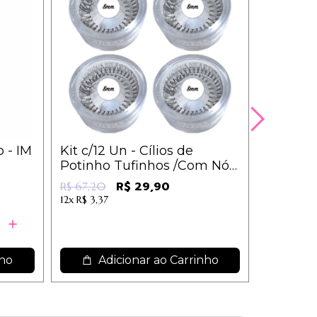
 - IM
Kit c/12 Un - Cílios de
kit c/3 
Potinho Tufinhos /Com Nó -
Mosquet
IM
R$ 23,13
R$ 29,90
R$ 67,20
12x
R$ 3,37
nho
Adicionar ao Carrinho