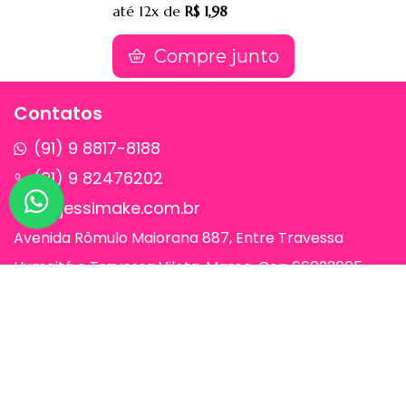
até
12x
de
R$ 1,98
Compre junto
Contatos
(91) 9 8817-8188
(91) 9 82476202
sac@jessimake.com.br
Avenida Rômulo Maiorana 887, Entre Travessa
Humaitá e Travessa Vileta, Marco, Cep 66093005,
Belém-Pa
Páginas