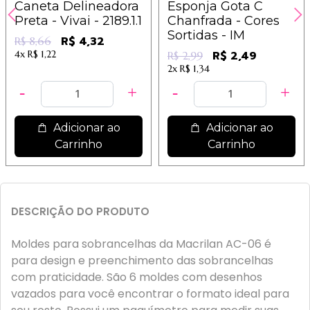
Caneta Delineadora
Esponja Gota C
Preta - Vivai - 2189.1.1
Chanfrada - Cores
Sortidas - IM
R$ 4,32
R$ 8,66
4x
R$ 1,22
R$ 2,49
R$ 2,99
2x
R$ 1,34
Adicionar ao
Adicionar ao
Carrinho
Carrinho
DESCRIÇÃO DO PRODUTO
Moldes para sobrancelhas da Macrilan AC-06 é
para design e preenchimento das sobrancelhas
com praticidade. São 6 moldes com desenhos
vazados para você encontrar o formato ideal para