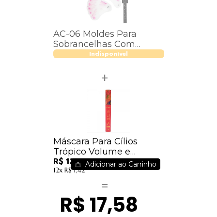
AC-06 Moldes Para
Sobrancelhas Com
Paquímetro Macrilan
Indisponível
Máscara Para Cílios
Trópico Volume e
R$ 12,59
Alongamento - Ruby
Adicionar ao Carrinho
12x
R$ 1,42
Rose - HB502
R$ 17,58