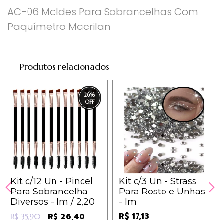
AC-06 Moldes Para Sobrancelhas Com
Paquímetro Macrilan
Produtos relacionados
26
%
Kit c/12 Un - Pincel
Kit c/3 Un - Strass
Para Sobrancelha -
Para Rosto e Unhas
Diversos - Im / 2,20
- Im
R$ 17,13
R$ 26,40
R$ 35,90