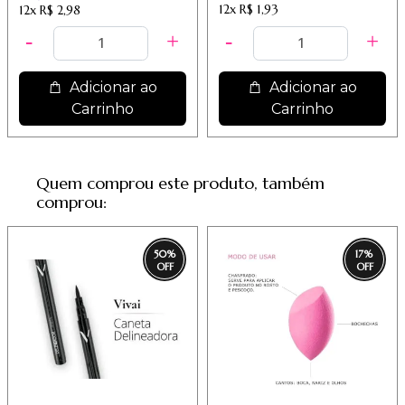
12x
R$ 1,93
12x
R$ 2,98
Adicionar ao
Adicionar ao
Carrinho
Carrinho
Quem comprou este produto, também
comprou:
50
%
17
%