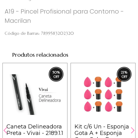
A19 - Pincel Profisional para Contorno -
Macrilan
Código de Barras:
7899583202320
Produtos relacionados
50
%
23
%
Caneta Delineadora
Kit c/6 Un - Esponja
Preta - Vivai - 2189.1.1
Gota A + Esponja