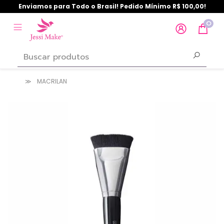
Enviamos para Todo o Brasil! Pedido Mínimo R$ 100,00!
0
MACRILAN