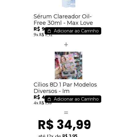
Sérum Clareador Oil-
Free 30ml - Max Love
R$ 9,38
Adicionar ao Carrinho
9x
R$ 1,32
Cílios 8D 1 Par Modelos
Diversos - Im
R$ 4,19
Adicionar ao Carrinho
4x
R$ 1,18
R$ 34,99
até
12x
de
R$ 3,95