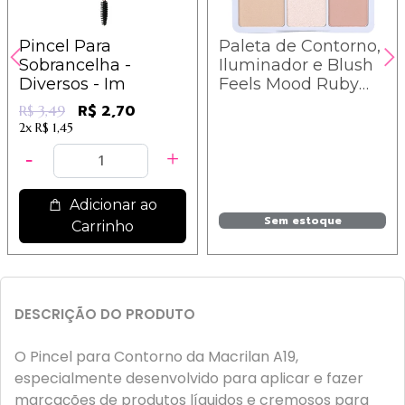
Pincel Para
Paleta de Contorno,
Sobrancelha -
Iluminador e Blush
Diversos - Im
Feels Mood Ruby
Rose - HB7526-2
R$ 2,70
R$ 3,49
2x
R$ 1,45
Adicionar ao
Sem estoque
Carrinho
DESCRIÇÃO DO PRODUTO
O Pincel para Contorno da Macrilan A19,
especialmente desenvolvido para aplicar e fazer
marcações de produtos líquidos e cremosos para