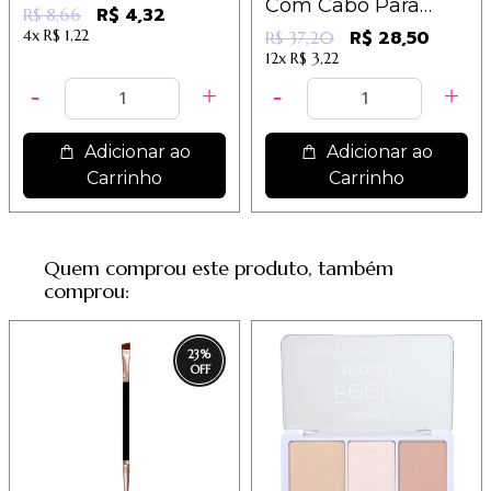
Com Cabo Para
R$ 4,32
R$ 8,66
Base e Corretivo -
4x
R$ 1,22
R$ 28,50
R$ 37,20
IM / 4,75
12x
R$ 3,22
Adicionar ao
Adicionar ao
Carrinho
Carrinho
Quem comprou este produto, também
comprou:
23
%